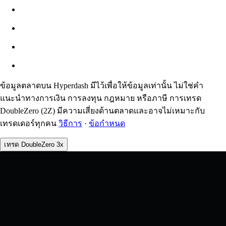
สลิปเพจ
ประมาณ: 0.00% / สูงสุด 8%
ค่าธรรมเนียม
0.0450% / 0.0150%
ข้อมูลตลาดบน Hyperdash มีไว้เพื่อให้ข้อมูลเท่านั้น ไม่ใช่คำ
แนะนำทางการเงิน การลงทุน กฎหมาย หรือภาษี การเทรด
DoubleZero (2Z) มีความเสี่ยงด้านตลาดและอาจไม่เหมาะกับ
เทรดเดอร์ทุกคน
วิธีการ
·
ข้อกำหนด
เทรด DoubleZero 3x