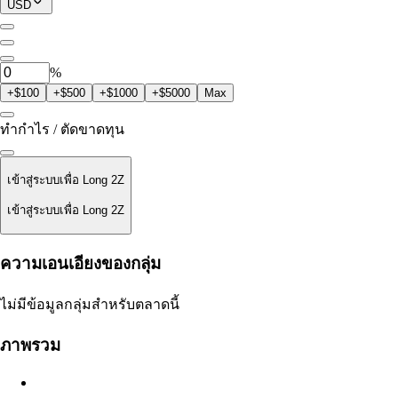
โพซิชันปัจจุบัน
USD
0
2Z
%
+$100
+$500
+$1000
+$5000
Max
ทำกำไร / ตัดขาดทุน
เข้าสู่ระบบเพื่อ Long 2Z
เข้าสู่ระบบเพื่อ Long 2Z
ราคาชำระ
ความเอนเอียงของกลุ่ม
ไม่มีข้อมูล
ไม่มีข้อมูลกลุ่มสำหรับตลาดนี้
มูลค่าออเดอร์
ภาพรวม
$0.00