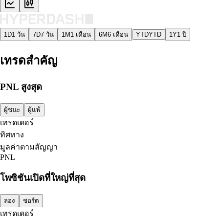
1D
1 วัน
7D
7 วัน
1M
1 เดือน
6M
6 เดือน
YTD
YTD
1Y
1 ปี
เทรดสำคัญ
PNL สูงสุด
ผู้ชนะ
ผู้แพ้
เทรดเดอร์
ทิศทาง
มูลค่าตามสัญญา
PNL
โพซิชันเปิดที่ใหญ่ที่สุด
ลอง
ชอร์ต
เทรดเดอร์