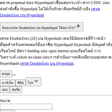
ตลาด perpetual ของ Hyperliquid เชื่อมต่อกระเป๋า ฝาก USDC และ
ส่งคำสั่งซื้อ Hyperdash ไม่ได้เก็บรักษาสินทรัพย์อ้างอิง
เทรด
DoubleZero บน Hyperdash
.
ฉันจะเทรด DoubleZero บน Hyperliquid ได้อย่างไร?
เทรด DoubleZero (2Z) บน Hyperdash เทอร์มินัลเทรดที่ก้าวหน้า
ที่สุดสำหรับเทรดเดอร์มืออาชีพ Hyperliquid Hyperdash มีสมุดคำสั่ง
เรียลไทม์ อัตรา funding และ open interest แบบเรียลไทม์ การ
วิเคราะห์ cohort on-chain และการดำเนินการคลิกเดียวบนทุกตลาด
Hyperliquid
เทรด DoubleZero บน Hyperdash
.
ครอส
มาร์เก็ต
ลิมิต
โปร
ลอง
ชอร์ต
ที่ใช้เทรดได้
ขนาด
$0.00