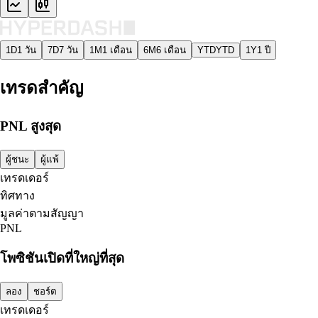
1D
1 วัน
7D
7 วัน
1M
1 เดือน
6M
6 เดือน
YTD
YTD
1Y
1 ปี
เทรดสำคัญ
PNL สูงสุด
ผู้ชนะ
ผู้แพ้
เทรดเดอร์
ทิศทาง
มูลค่าตามสัญญา
PNL
โพซิชันเปิดที่ใหญ่ที่สุด
ลอง
ชอร์ต
เทรดเดอร์