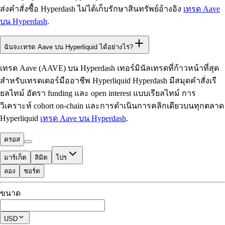
ส่งคำสั่งซื้อ Hyperdash ไม่ได้เก็บรักษาสินทรัพย์อ้างอิง
เทรด Aave
บน Hyperdash
.
ฉันจะเทรด Aave บน Hyperliquid ได้อย่างไร?
เทรด Aave (AAVE) บน Hyperdash เทอร์มินัลเทรดที่ก้าวหน้าที่สุด
สำหรับเทรดเดอร์มืออาชีพ Hyperliquid Hyperdash มีสมุดคำสั่งเรี
ยลไทม์ อัตรา funding และ open interest แบบเรียลไทม์ การ
วิเคราะห์ cohort on-chain และการดำเนินการคลิกเดียวบนทุกตลาด
Hyperliquid
เทรด Aave บน Hyperdash
.
ครอส
มาร์เก็ต
ลิมิต
โปร
ลอง
ชอร์ต
ที่ใช้เทรดได้
ขนาด
$0.00
โพซิชันปัจจุบัน
USD