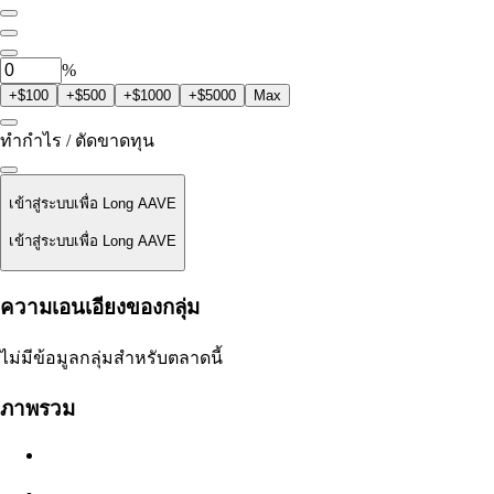
0
AAVE
%
+$100
+$500
+$1000
+$5000
Max
ทำกำไร / ตัดขาดทุน
เข้าสู่ระบบเพื่อ Long AAVE
เข้าสู่ระบบเพื่อ Long AAVE
ราคาชำระ
ความเอนเอียงของกลุ่ม
ไม่มีข้อมูล
ไม่มีข้อมูลกลุ่มสำหรับตลาดนี้
มูลค่าออเดอร์
ภาพรวม
$0.00
สลิปเพจ