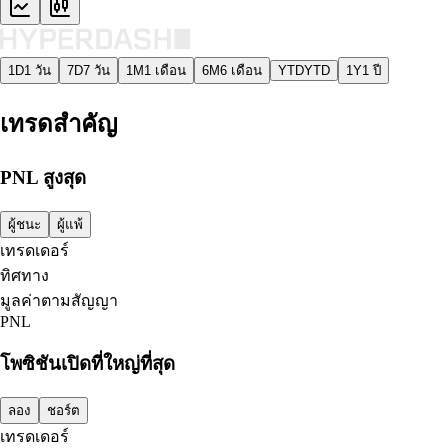
1D
1 วัน
7D
7 วัน
1M
1 เดือน
6M
6 เดือน
YTD
YTD
1Y
1 ปี
เทรดสำคัญ
PNL สูงสุด
ผู้ชนะ
ผู้แพ้
เทรดเดอร์
ทิศทาง
มูลค่าตามสัญญา
PNL
โพซิชันเปิดที่ใหญ่ที่สุด
ลอง
ชอร์ต
เทรดเดอร์