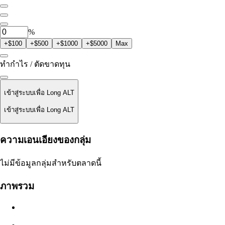
0
ALT
%
+$100
+$500
+$1000
+$5000
Max
ทำกำไร / ตัดขาดทุน
เข้าสู่ระบบเพื่อ Long ALT
เข้าสู่ระบบเพื่อ Long ALT
ราคาชำระ
ความเอนเอียงของกลุ่ม
ไม่มีข้อมูล
ไม่มีข้อมูลกลุ่มสำหรับตลาดนี้
มูลค่าออเดอร์
ภาพรวม
$0.00
สลิปเพจ