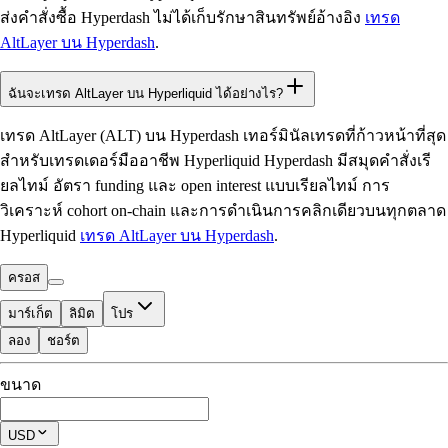
ส่งคำสั่งซื้อ Hyperdash ไม่ได้เก็บรักษาสินทรัพย์อ้างอิง
เทรด
AltLayer บน Hyperdash
.
ฉันจะเทรด AltLayer บน Hyperliquid ได้อย่างไร?
เทรด AltLayer (ALT) บน Hyperdash เทอร์มินัลเทรดที่ก้าวหน้าที่สุด
สำหรับเทรดเดอร์มืออาชีพ Hyperliquid Hyperdash มีสมุดคำสั่งเรี
ยลไทม์ อัตรา funding และ open interest แบบเรียลไทม์ การ
วิเคราะห์ cohort on-chain และการดำเนินการคลิกเดียวบนทุกตลาด
Hyperliquid
เทรด AltLayer บน Hyperdash
.
ครอส
มาร์เก็ต
ลิมิต
โปร
ลอง
ชอร์ต
ที่ใช้เทรดได้
ขนาด
$0.00
โพซิชันปัจจุบัน
USD