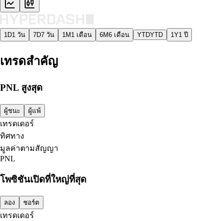
1D
1 วัน
7D
7 วัน
1M
1 เดือน
6M
6 เดือน
YTD
YTD
1Y
1 ปี
เทรดสำคัญ
PNL สูงสุด
ผู้ชนะ
ผู้แพ้
เทรดเดอร์
ทิศทาง
มูลค่าตามสัญญา
PNL
โพซิชันเปิดที่ใหญ่ที่สุด
ลอง
ชอร์ต
เทรดเดอร์