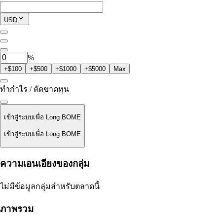
โพซิชันปัจจุบัน
USD
0
BOME
%
+$100
+$500
+$1000
+$5000
Max
ทำกำไร / ตัดขาดทุน
เข้าสู่ระบบเพื่อ Long BOME
เข้าสู่ระบบเพื่อ Long BOME
ราคาชำระ
ความเอนเอียงของกลุ่ม
ไม่มีข้อมูล
ไม่มีข้อมูลกลุ่มสำหรับตลาดนี้
มูลค่าออเดอร์
ภาพรวม
$0.00