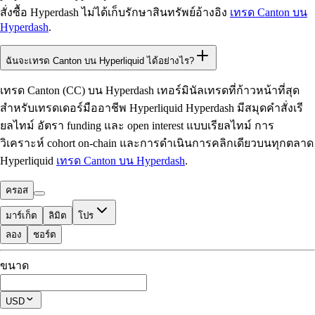
สั่งซื้อ Hyperdash ไม่ได้เก็บรักษาสินทรัพย์อ้างอิง
เทรด Canton บน
Hyperdash
.
ฉันจะเทรด Canton บน Hyperliquid ได้อย่างไร?
เทรด Canton (CC) บน Hyperdash เทอร์มินัลเทรดที่ก้าวหน้าที่สุด
สำหรับเทรดเดอร์มืออาชีพ Hyperliquid Hyperdash มีสมุดคำสั่งเรี
ยลไทม์ อัตรา funding และ open interest แบบเรียลไทม์ การ
วิเคราะห์ cohort on-chain และการดำเนินการคลิกเดียวบนทุกตลาด
Hyperliquid
เทรด Canton บน Hyperdash
.
ครอส
มาร์เก็ต
ลิมิต
โปร
ลอง
ชอร์ต
ที่ใช้เทรดได้
ขนาด
$0.00
โพซิชันปัจจุบัน
USD