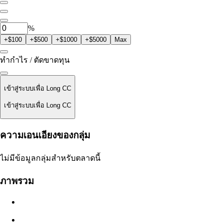
0
CC
%
+$100
+$500
+$1000
+$5000
Max
ทำกำไร / ตัดขาดทุน
เข้าสู่ระบบเพื่อ Long CC
เข้าสู่ระบบเพื่อ Long CC
ราคาชำระ
ความเอนเอียงของกลุ่ม
ไม่มีข้อมูล
ไม่มีข้อมูลกลุ่มสำหรับตลาดนี้
มูลค่าออเดอร์
ภาพรวม
$0.00
สลิปเพจ