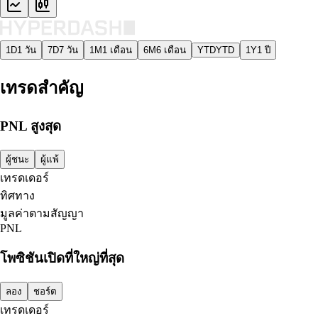
1D
1 วัน
7D
7 วัน
1M
1 เดือน
6M
6 เดือน
YTD
YTD
1Y
1 ปี
เทรดสำคัญ
PNL สูงสุด
ผู้ชนะ
ผู้แพ้
เทรดเดอร์
ทิศทาง
มูลค่าตามสัญญา
PNL
โพซิชันเปิดที่ใหญ่ที่สุด
ลอง
ชอร์ต
เทรดเดอร์