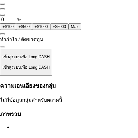
0
DASH
%
+$100
+$500
+$1000
+$5000
Max
ทำกำไร / ตัดขาดทุน
เข้าสู่ระบบเพื่อ Long DASH
เข้าสู่ระบบเพื่อ Long DASH
ราคาชำระ
ความเอนเอียงของกลุ่ม
ไม่มีข้อมูล
ไม่มีข้อมูลกลุ่มสำหรับตลาดนี้
มูลค่าออเดอร์
ภาพรวม
$0.00
สลิปเพจ