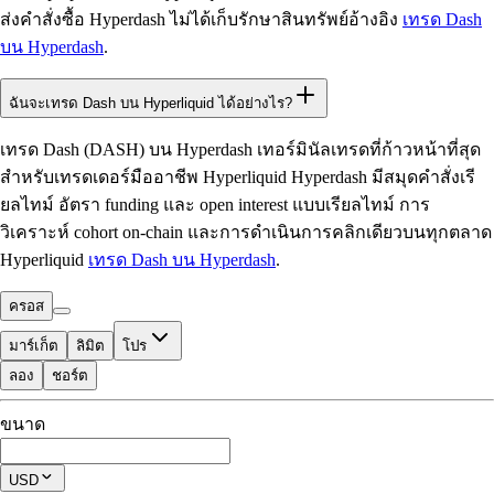
ส่งคำสั่งซื้อ Hyperdash ไม่ได้เก็บรักษาสินทรัพย์อ้างอิง
เทรด Dash
บน Hyperdash
.
ฉันจะเทรด Dash บน Hyperliquid ได้อย่างไร?
เทรด Dash (DASH) บน Hyperdash เทอร์มินัลเทรดที่ก้าวหน้าที่สุด
สำหรับเทรดเดอร์มืออาชีพ Hyperliquid Hyperdash มีสมุดคำสั่งเรี
ยลไทม์ อัตรา funding และ open interest แบบเรียลไทม์ การ
วิเคราะห์ cohort on-chain และการดำเนินการคลิกเดียวบนทุกตลาด
Hyperliquid
เทรด Dash บน Hyperdash
.
ครอส
มาร์เก็ต
ลิมิต
โปร
ลอง
ชอร์ต
ที่ใช้เทรดได้
ขนาด
$0.00
โพซิชันปัจจุบัน
USD