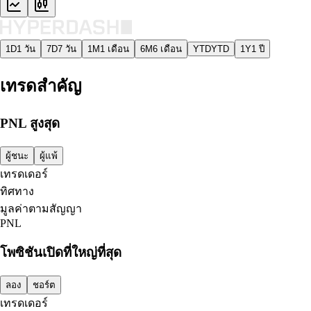
1D
1 วัน
7D
7 วัน
1M
1 เดือน
6M
6 เดือน
YTD
YTD
1Y
1 ปี
เทรดสำคัญ
PNL สูงสุด
ผู้ชนะ
ผู้แพ้
เทรดเดอร์
ทิศทาง
มูลค่าตามสัญญา
PNL
โพซิชันเปิดที่ใหญ่ที่สุด
ลอง
ชอร์ต
เทรดเดอร์