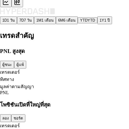
1D
1 วัน
7D
7 วัน
1M
1 เดือน
6M
6 เดือน
YTD
YTD
1Y
1 ปี
เทรดสำคัญ
PNL สูงสุด
ผู้ชนะ
ผู้แพ้
เทรดเดอร์
ทิศทาง
มูลค่าตามสัญญา
PNL
โพซิชันเปิดที่ใหญ่ที่สุด
ลอง
ชอร์ต
เทรดเดอร์