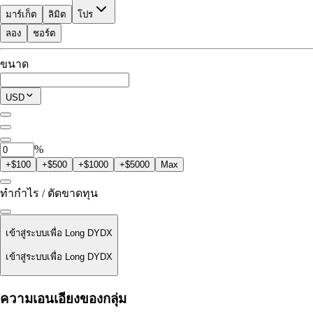
มาร์เก็ต
ลิมิต
โปร
ลอง
ชอร์ต
ที่ใช้เทรดได้
ขนาด
$0.00
โพซิชันปัจจุบัน
USD
0
DYDX
%
+$100
+$500
+$1000
+$5000
Max
ทำกำไร / ตัดขาดทุน
เข้าสู่ระบบเพื่อ Long DYDX
เข้าสู่ระบบเพื่อ Long DYDX
ราคาชำระ
ความเอนเอียงของกลุ่ม