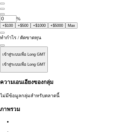
0
GMT
%
+$100
+$500
+$1000
+$5000
Max
ทำกำไร / ตัดขาดทุน
เข้าสู่ระบบเพื่อ Long GMT
เข้าสู่ระบบเพื่อ Long GMT
ราคาชำระ
ความเอนเอียงของกลุ่ม
ไม่มีข้อมูล
ไม่มีข้อมูลกลุ่มสำหรับตลาดนี้
มูลค่าออเดอร์
ภาพรวม
$0.00
สลิปเพจ