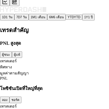
1D
1 วัน
7D
7 วัน
1M
1 เดือน
6M
6 เดือน
YTD
YTD
1Y
1 ปี
เทรดสำคัญ
PNL สูงสุด
ผู้ชนะ
ผู้แพ้
เทรดเดอร์
ทิศทาง
มูลค่าตามสัญญา
PNL
โพซิชันเปิดที่ใหญ่ที่สุด
ลอง
ชอร์ต
เทรดเดอร์