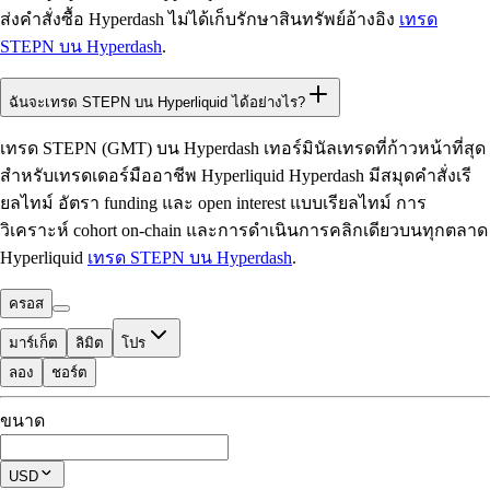
ส่งคำสั่งซื้อ Hyperdash ไม่ได้เก็บรักษาสินทรัพย์อ้างอิง
เทรด
STEPN บน Hyperdash
.
ฉันจะเทรด STEPN บน Hyperliquid ได้อย่างไร?
เทรด STEPN (GMT) บน Hyperdash เทอร์มินัลเทรดที่ก้าวหน้าที่สุด
สำหรับเทรดเดอร์มืออาชีพ Hyperliquid Hyperdash มีสมุดคำสั่งเรี
ยลไทม์ อัตรา funding และ open interest แบบเรียลไทม์ การ
วิเคราะห์ cohort on-chain และการดำเนินการคลิกเดียวบนทุกตลาด
Hyperliquid
เทรด STEPN บน Hyperdash
.
ครอส
มาร์เก็ต
ลิมิต
โปร
ลอง
ชอร์ต
ที่ใช้เทรดได้
ขนาด
$0.00
โพซิชันปัจจุบัน
USD