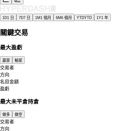
1D
1 日
7D
7 日
1M
1 個月
6M
6 個月
YTD
YTD
1Y
1 年
關鍵交易
最大盈虧
贏家
輸家
交易者
方向
名目金額
盈虧
最大未平倉持倉
做多
做空
交易者
方向