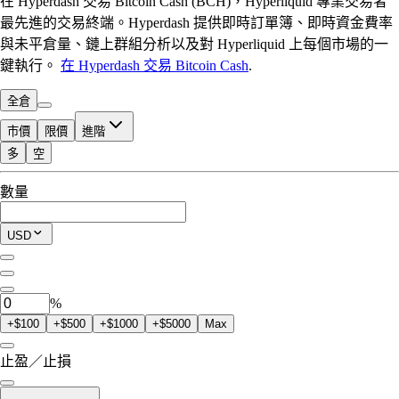
在 Hyperdash 交易 Bitcoin Cash (BCH)，Hyperliquid 專業交易者
最先進的交易終端。Hyperdash 提供即時訂單簿、即時資金費率
與未平倉量、鏈上群組分析以及對 Hyperliquid 上每個市場的一
鍵執行。
在 Hyperdash 交易 Bitcoin Cash
.
全倉
市價
限價
進階
多
空
可交易額度
數量
$0.00
當前持倉
USD
0
BCH
%
+$100
+$500
+$1000
+$5000
Max
止盈／止損