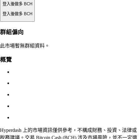
登入後做多 BCH
登入後做多 BCH
強平價
群組偏向
不適用
此市場暫無群組資料。
訂單價值
概覽
$0.00
滑點
預估：0.00% / 最大 8%
手續費
0.0450% / 0.0150%
Hyperdash 上的市場資訊僅供參考，不構成財務、投資、法律或
稅務建議。交易 Bitcoin Cash (BCH) 涉及市場風險，並不一定適