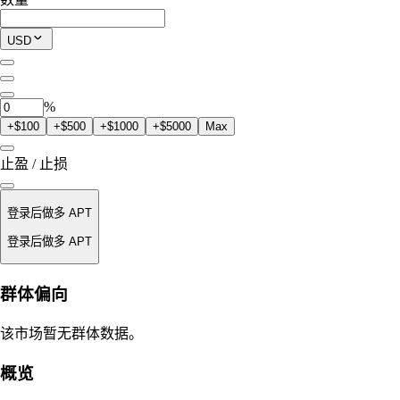
$0.00
当前仓位
USD
0
APT
%
+$100
+$500
+$1000
+$5000
Max
止盈 / 止损
登录后做多 APT
登录后做多 APT
强平价
群体偏向
不适用
该市场暂无群体数据。
订单价值
概览
$0.00