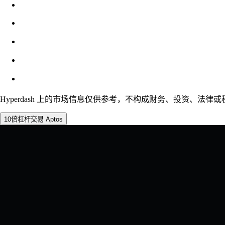
滑点
预估：0.00% / 最大 8%
费用
0.0450% / 0.0150%
Hyperdash 上的市场信息仅供参考，不构成财务、投资、法律或税
10倍杠杆交易 Aptos