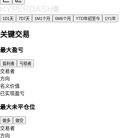
1D
1天
7D
7天
1M
1个月
6M
6个月
YTD
年初至今
1Y
1年
关键交易
最大盈亏
盈利者
亏损者
交易者
方向
名义价值
已实现盈亏
最大未平仓位
做多
做空
交易者
方向