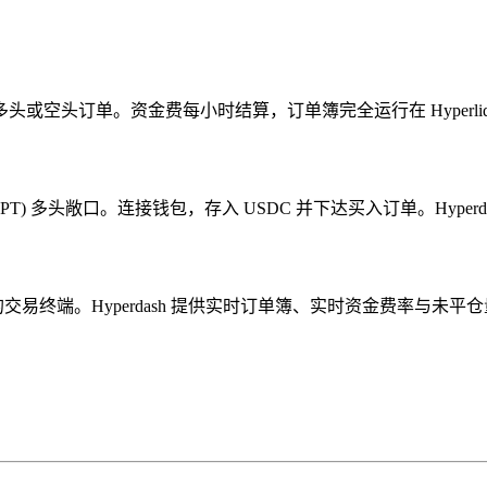
T) 下达多头或空头订单。资金费每小时结算，订单簿完全运行在 Hyperliq
ptos (APT) 多头敞口。连接钱包，存入 USDC 并下达买入订单。Hype
专业交易者最先进的交易终端。Hyperdash 提供实时订单簿、实时资金费率与