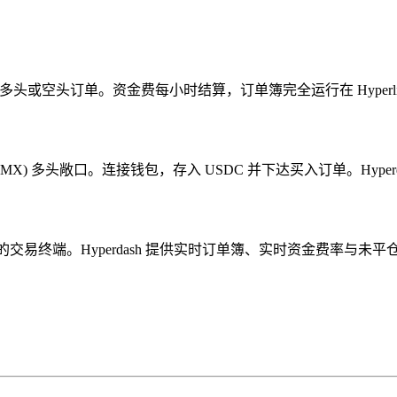
) 下达多头或空头订单。资金费每小时结算，订单簿完全运行在 Hyperliq
GMX (GMX) 多头敞口。连接钱包，存入 USDC 并下达买入订单。Hyp
业交易者最先进的交易终端。Hyperdash 提供实时订单簿、实时资金费率与