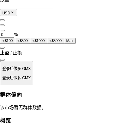
$0.00
当前仓位
USD
0
GMX
%
+$100
+$500
+$1000
+$5000
Max
止盈 / 止损
登录后做多 GMX
登录后做多 GMX
强平价
群体偏向
不适用
该市场暂无群体数据。
订单价值
概览
$0.00