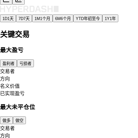
1D
1天
7D
7天
1M
1个月
6M
6个月
YTD
年初至今
1Y
1年
关键交易
最大盈亏
盈利者
亏损者
交易者
方向
名义价值
已实现盈亏
最大未平仓位
做多
做空
交易者
方向