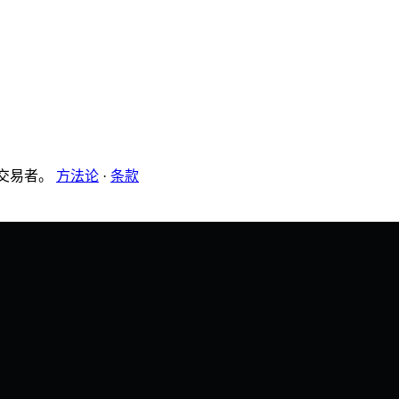
有交易者。
方法论
·
条款