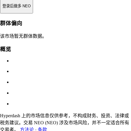
登录后做多 NEO
强平价
群体偏向
不适用
该市场暂无群体数据。
订单价值
概览
$0.00
滑点
预估：0.00% / 最大 8%
费用
0.0450% / 0.0150%
Hyperdash 上的市场信息仅供参考，不构成财务、投资、法律或
税务建议。交易 NEO (NEO) 涉及市场风险，并不一定适合所有
交易者。
方法论
·
条款