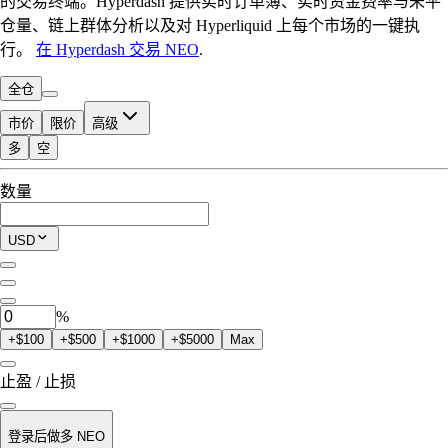
的交易终端。Hyperdash 提供实时订单簿、实时资金费率与未平
仓量、链上群体分析以及对 Hyperliquid 上每个市场的一键执
行。
在 Hyperdash 交易 NEO
.
全仓
市价
限价
高级
多
空
可交易额度
数量
$0.00
当前仓位
USD
0
NEO
%
+$100
+$500
+$1000
+$5000
Max
止盈 / 止损
登录后做多 NEO