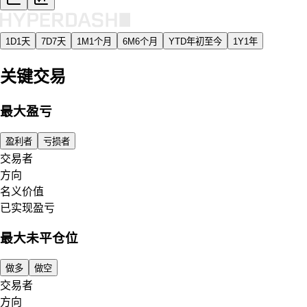
1D
1天
7D
7天
1M
1个月
6M
6个月
YTD
年初至今
1Y
1年
关键交易
最大盈亏
盈利者
亏损者
交易者
方向
名义价值
已实现盈亏
最大未平仓位
做多
做空
交易者
方向