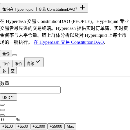
如何在 Hyperliquid 上交易 ConstitutionDAO？
在 Hyperdash 交易 ConstitutionDAO (PEOPLE)，Hyperliquid 专业
交易者最先进的交易终端。Hyperdash 提供实时订单簿、实时资
金费率与未平仓量、链上群体分析以及对 Hyperliquid 上每个市
场的一键执行。
在 Hyperdash 交易 ConstitutionDAO
.
全仓
市价
限价
高级
多
空
可交易额度
数量
$0.00
当前仓位
USD
0
PEOPLE
%
+$100
+$500
+$1000
+$5000
Max