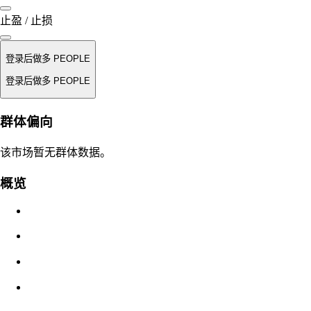
止盈 / 止损
登录后做多 PEOPLE
登录后做多 PEOPLE
强平价
群体偏向
不适用
该市场暂无群体数据。
订单价值
概览
$0.00
滑点
预估：0.00% / 最大 8%
费用
0.0450% / 0.0150%