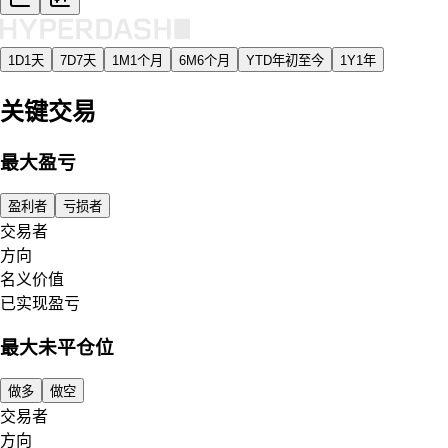
1D
1天
7D
7天
1M
1个月
6M
6个月
YTD
年初至今
1Y
1年
关键交易
最大盈亏
盈利者
亏损者
交易者
方向
名义价值
已实现盈亏
最大未平仓位
做多
做空
交易者
方向