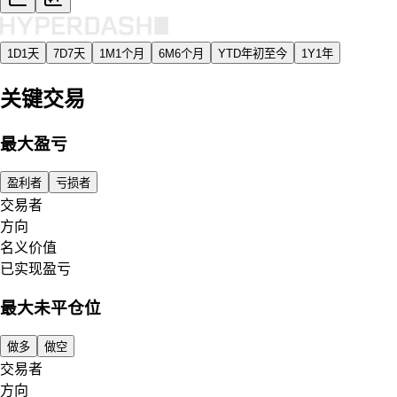
1D
1天
7D
7天
1M
1个月
6M
6个月
YTD
年初至今
1Y
1年
关键交易
最大盈亏
盈利者
亏损者
交易者
方向
名义价值
已实现盈亏
最大未平仓位
做多
做空
交易者
方向