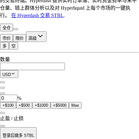
的交易终端。Hyperdash 提供实时订单簿、实时资金费率与未平
仓量、链上群体分析以及对 Hyperliquid 上每个市场的一键执
行。
在 Hyperdash 交易 STBL
.
全仓
市价
限价
高级
多
空
可交易额度
数量
$0.00
当前仓位
USD
0
STBL
%
+$100
+$500
+$1000
+$5000
Max
止盈 / 止损
登录后做多 STBL