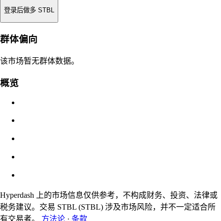
登录后做多 STBL
强平价
群体偏向
不适用
该市场暂无群体数据。
订单价值
概览
$0.00
滑点
预估：0.00% / 最大 8%
费用
0.0450% / 0.0150%
Hyperdash 上的市场信息仅供参考，不构成财务、投资、法律或
税务建议。交易 STBL (STBL) 涉及市场风险，并不一定适合所
有交易者。
方法论
·
条款