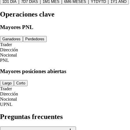
1D
1 DÍA
7D
7 DÍAS
1M
1 MES
6M
6 MESES
YTD
YTD
1Y
1 AÑO
Operaciones clave
Mayores PNL
Ganadores
Perdedores
Trader
Dirección
Nocional
PNL
Mayores posiciones abiertas
Largo
Corto
Trader
Dirección
Nocional
UPNL
Preguntas frecuentes