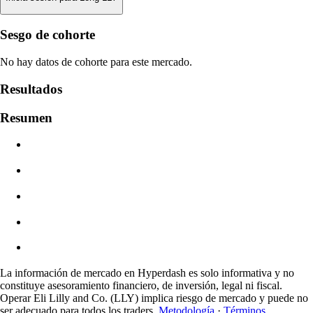
Precio De Liquidación
Sesgo de cohorte
N/D
No hay datos de cohorte para este mercado.
Valor De La Orden
Resultados
$0.00
Resumen
Deslizamiento
Est: 0.00% / Máx 8%
Comisiones
0.0450% / 0.0150%
La información de mercado en Hyperdash es solo informativa y no
constituye asesoramiento financiero, de inversión, legal ni fiscal.
Operar Eli Lilly and Co. (LLY) implica riesgo de mercado y puede no
ser adecuado para todos los traders.
Metodología
·
Términos