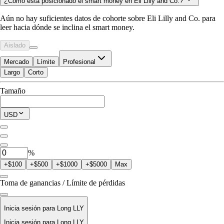
¿Cómo está posicionado el smart money en Eli Lilly and Co.?
Aún no hay suficientes datos de cohorte sobre Eli Lilly and Co. para
leer hacia dónde se inclina el smart money.
Aislado
Mercado
Límite
Profesional
Largo
Corto
Disponible para Trade
Tamaño
$0.00
Posición Actual
USD
0
LLY
%
+$100
+$500
+$1000
+$5000
Max
Toma de ganancias / Límite de pérdidas
Inicia sesión para Long LLY
Inicia sesión para Long LLY