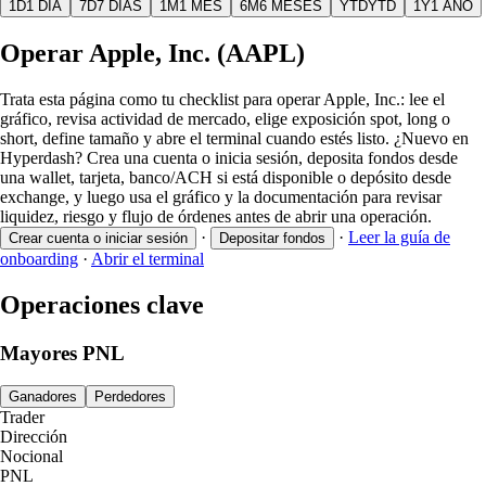
1D
1 DÍA
7D
7 DÍAS
1M
1 MES
6M
6 MESES
YTD
YTD
1Y
1 AÑO
Operar Apple, Inc. (AAPL)
Trata esta página como tu checklist para operar Apple, Inc.: lee el
gráfico, revisa actividad de mercado, elige exposición spot, long o
short, define tamaño y abre el terminal cuando estés listo. ¿Nuevo en
Hyperdash? Crea una cuenta o inicia sesión, deposita fondos desde
una wallet, tarjeta, banco/ACH si está disponible o depósito desde
exchange, y luego usa el gráfico y la documentación para revisar
liquidez, riesgo y flujo de órdenes antes de abrir una operación.
·
·
Leer la guía de
Crear cuenta o iniciar sesión
Depositar fondos
onboarding
·
Abrir el terminal
Operaciones clave
Mayores PNL
Ganadores
Perdedores
Trader
Dirección
Nocional
PNL