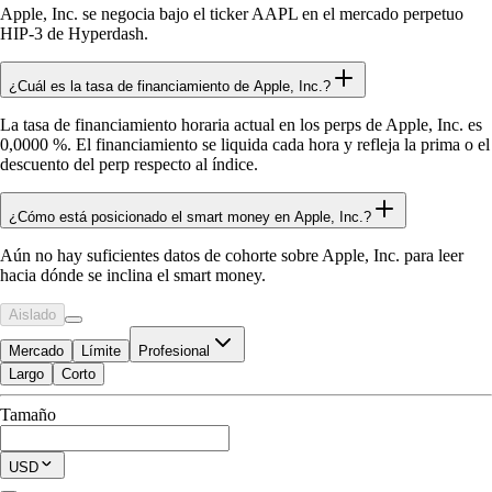
Apple, Inc. se negocia bajo el ticker AAPL en el mercado perpetuo
HIP-3 de Hyperdash.
¿Cuál es la tasa de financiamiento de Apple, Inc.?
La tasa de financiamiento horaria actual en los perps de Apple, Inc. es
0,0000 %. El financiamiento se liquida cada hora y refleja la prima o el
descuento del perp respecto al índice.
¿Cómo está posicionado el smart money en Apple, Inc.?
Aún no hay suficientes datos de cohorte sobre Apple, Inc. para leer
hacia dónde se inclina el smart money.
Aislado
Mercado
Límite
Profesional
Largo
Corto
Disponible para Trade
Tamaño
$0.00
Posición Actual
USD