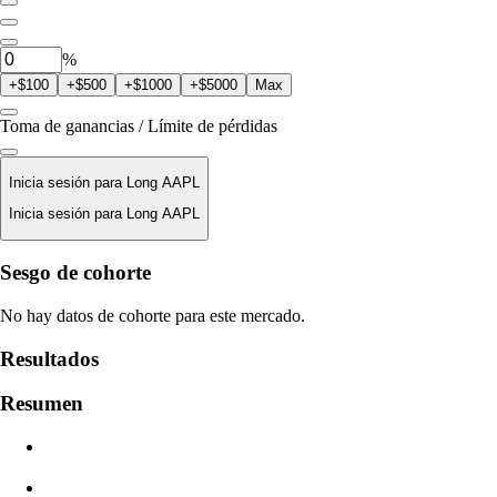
0
AAPL
%
+$100
+$500
+$1000
+$5000
Max
Toma de ganancias / Límite de pérdidas
Inicia sesión para Long AAPL
Inicia sesión para Long AAPL
Precio De Liquidación
Sesgo de cohorte
N/D
No hay datos de cohorte para este mercado.
Valor De La Orden
Resultados
$0.00
Resumen
Deslizamiento
Est: 0.00% / Máx 8%
Comisiones