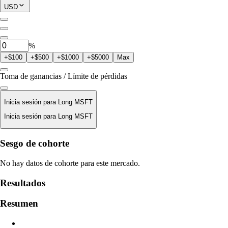
Posición Actual
USD
0
MSFT
%
+$100
+$500
+$1000
+$5000
Max
Toma de ganancias / Límite de pérdidas
Inicia sesión para Long MSFT
Inicia sesión para Long MSFT
Precio De Liquidación
Sesgo de cohorte
N/D
No hay datos de cohorte para este mercado.
Valor De La Orden
Resultados
$0.00
Resumen
Deslizamiento
Est: 0.00% / Máx 8%