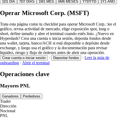
1D
1 DÍA
7D
7 DÍAS
1M
1 MES
6M
6 MESES
YTD
YTD
1Y
1 AÑO
Operar Microsoft Corp. (MSFT)
Trata esta página como tu checklist para operar Microsoft Corp.: lee el
gráfico, revisa actividad de mercado, elige exposición spot, long o
short, define tamaño y abre el terminal cuando estés listo. ¿Nuevo en
Hyperdash? Crea una cuenta o inicia sesión, deposita fondos desde
una wallet, tarjeta, banco/ACH si está disponible o depósito desde
exchange, y luego usa el gráfico y la documentación para revisar
liquidez, riesgo y flujo de órdenes antes de abrir una operación.
·
·
Leer la guía de
Crear cuenta o iniciar sesión
Depositar fondos
onboarding
·
Abrir el terminal
Operaciones clave
Mayores PNL
Ganadores
Perdedores
Trader
Dirección
Nocional
PNL