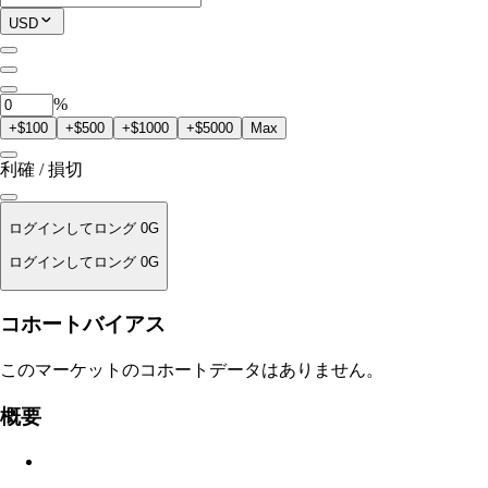
現在のポジション
USD
0
0G
%
+$100
+$500
+$1000
+$5000
Max
利確 / 損切
ログインしてロング 0G
ログインしてロング 0G
清算価格
コホートバイアス
適用なし
このマーケットのコホートデータはありません。
注文金額
概要
$0.00
スリッページ