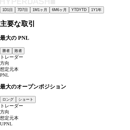
1D
1日
7D
7日
1M
1ヶ月
6M
6ヶ月
YTD
YTD
1Y
1年
主要な取引
最大の PNL
勝者
敗者
トレーダー
方向
想定元本
PNL
最大のオープンポジション
ロング
ショート
トレーダー
方向
想定元本
UPNL