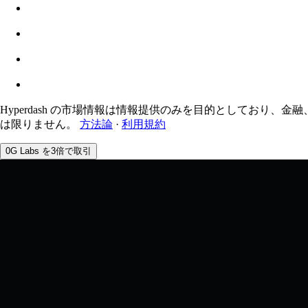
推定: 0.00% / 最大 8%
手数料
0.0450% / 0.0150%
Hyperdash の市場情報は情報提供のみを目的としており、金
は限りません。
方法論
·
利用規約
0G Labs を3倍で取引