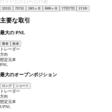
1D
1日
7D
7日
1M
1ヶ月
6M
6ヶ月
YTD
YTD
1Y
1年
主要な取引
最大の PNL
勝者
敗者
トレーダー
方向
想定元本
PNL
最大のオープンポジション
ロング
ショート
トレーダー
方向
想定元本
UPNL