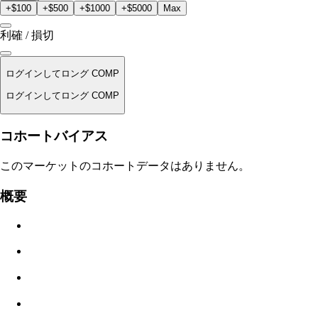
+$100
+$500
+$1000
+$5000
Max
利確 / 損切
ログインしてロング COMP
ログインしてロング COMP
清算価格
コホートバイアス
適用なし
このマーケットのコホートデータはありません。
注文金額
概要
$0.00
スリッページ
推定: 0.00% / 最大 8%
手数料
0.0450% / 0.0150%