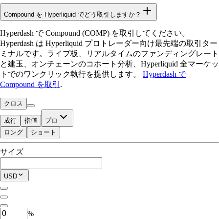
Compound を Hyperliquid でどう取引しますか？
Hyperdash で Compound (COMP) を取引してください。
Hyperdash は Hyperliquid プロトレーダー向け最先端の取引ター
ミナルです。ライブ板、リアルタイムのファンディングレート
と建玉、オンチェーンのコホート分析、Hyperliquid 全マーケッ
トでのワンクリック執行を提供します。
Hyperdash で
Compound を取引
.
クロス
成行
指値
プロ
ロング
ショート
取引可能残高
サイズ
$0.00
現在のポジション
USD
0
COMP
%