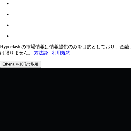
推定: 0.00% / 最大 8%
手数料
0.0450% / 0.0150%
Hyperdash の市場情報は情報提供のみを目的としており、金
は限りません。
方法論
·
利用規約
Ethena を10倍で取引