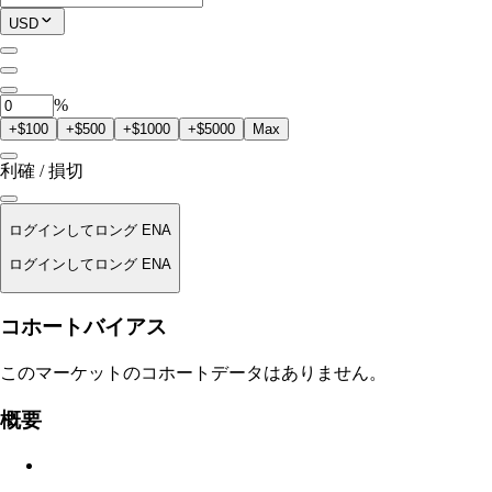
現在のポジション
USD
0
ENA
%
+$100
+$500
+$1000
+$5000
Max
利確 / 損切
ログインしてロング ENA
ログインしてロング ENA
清算価格
コホートバイアス
適用なし
このマーケットのコホートデータはありません。
注文金額
概要
$0.00
スリッページ