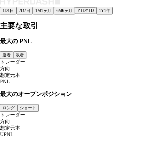
1D
1日
7D
7日
1M
1ヶ月
6M
6ヶ月
YTD
YTD
1Y
1年
主要な取引
最大の PNL
勝者
敗者
トレーダー
方向
想定元本
PNL
最大のオープンポジション
ロング
ショート
トレーダー
方向
想定元本
UPNL