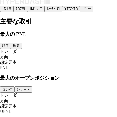
1D
1日
7D
7日
1M
1ヶ月
6M
6ヶ月
YTD
YTD
1Y
1年
主要な取引
最大の PNL
勝者
敗者
トレーダー
方向
想定元本
PNL
最大のオープンポジション
ロング
ショート
トレーダー
方向
想定元本
UPNL