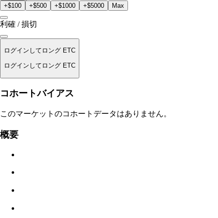
+$100
+$500
+$1000
+$5000
Max
利確 / 損切
ログインしてロング ETC
ログインしてロング ETC
清算価格
コホートバイアス
適用なし
このマーケットのコホートデータはありません。
注文金額
概要
$0.00
スリッページ
推定: 0.00% / 最大 8%
手数料
0.0450% / 0.0150%