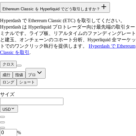
Ethereum Classic を Hyperliquid でどう取引しますか？
Hyperdash で Ethereum Classic (ETC) を取引してください。
Hyperdash は Hyperliquid プロトレーダー向け最先端の取引ター
ミナルです。ライブ板、リアルタイムのファンディングレート
と建玉、オンチェーンのコホート分析、Hyperliquid 全マーケッ
トでのワンクリック執行を提供します。
Hyperdash で Ethereum
Classic を取引
.
クロス
成行
指値
プロ
ロング
ショート
取引可能残高
サイズ
$0.00
現在のポジション
USD
0
ETC
%