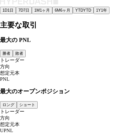
1D
1日
7D
7日
1M
1ヶ月
6M
6ヶ月
YTD
YTD
1Y
1年
主要な取引
最大の PNL
勝者
敗者
トレーダー
方向
想定元本
PNL
最大のオープンポジション
ロング
ショート
トレーダー
方向
想定元本
UPNL