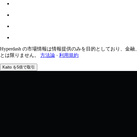
推定: 0.00% / 最大 8%
手数料
0.0450% / 0.0150%
Hyperdash の市場情報は情報提供のみを目的としており、金
とは限りません。
方法論
·
利用規約
Kaito を5倍で取引