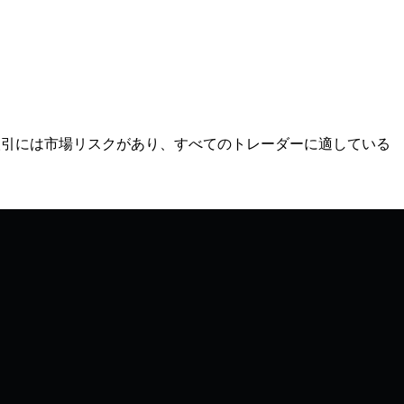
O) の取引には市場リスクがあり、すべてのトレーダーに適している