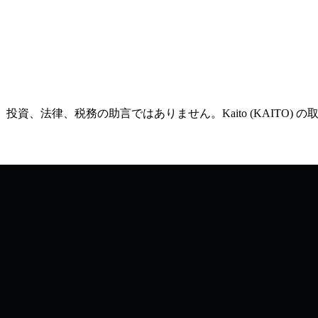
融、投資、法律、税務の助言ではありません。Kaito (KAIT