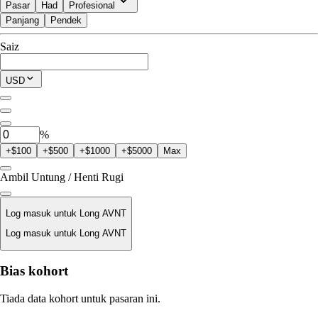
Pasar
Had
Profesional
Panjang
Pendek
Tersedia untuk Trade
Saiz
$0.00
Posisi Semasa
USD
0
AVNT
%
+$100
+$500
+$1000
+$5000
Max
Ambil Untung / Henti Rugi
Log masuk untuk Long AVNT
Log masuk untuk Long AVNT
Harga Likuidasi
Bias kohort
T/A
Tiada data kohort untuk pasaran ini.
Nilai Pesanan