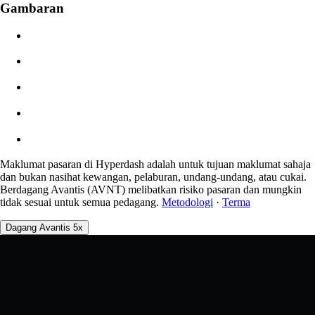
Gambaran
$0.00
Gelinciran
Angg: 0.00% / Maks 8%
Yuran
0.0450% / 0.0150%
Maklumat pasaran di Hyperdash adalah untuk tujuan maklumat sahaja
dan bukan nasihat kewangan, pelaburan, undang-undang, atau cukai.
Berdagang Avantis (AVNT) melibatkan risiko pasaran dan mungkin
tidak sesuai untuk semua pedagang.
Metodologi
·
Terma
Dagang Avantis 5x