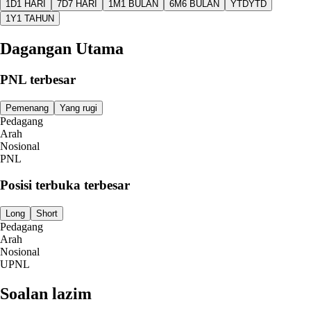
1D
1 HARI
7D
7 HARI
1M
1 BULAN
6M
6 BULAN
YTD
YTD
1Y
1 TAHUN
Dagangan Utama
PNL terbesar
Pemenang
Yang rugi
Pedagang
Arah
Nosional
PNL
Posisi terbuka terbesar
Long
Short
Pedagang
Arah
Nosional
UPNL
Soalan lazim