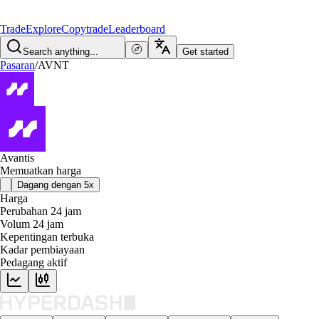
Trade
Explore
Copytrade
Leaderboard
Search anything...
Get started
Pasaran
/
AVNT
Avantis
Memuatkan harga
Dagang dengan 5x
Harga
Perubahan 24 jam
Volum 24 jam
Kepentingan terbuka
Kadar pembiayaan
Pedagang aktif