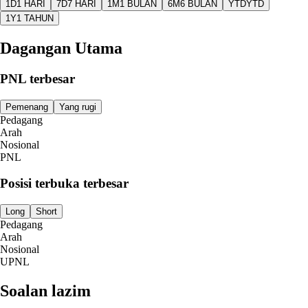
1D
1 HARI
7D
7 HARI
1M
1 BULAN
6M
6 BULAN
YTD
YTD
1Y
1 TAHUN
Dagangan Utama
PNL terbesar
Pemenang
Yang rugi
Pedagang
Arah
Nosional
PNL
Posisi terbuka terbesar
Long
Short
Pedagang
Arah
Nosional
UPNL
Soalan lazim