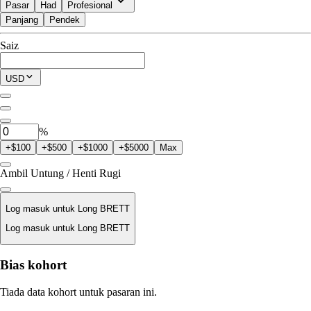
Pasar
Had
Profesional
Panjang
Pendek
Tersedia untuk Trade
Saiz
$0.00
Posisi Semasa
USD
0
BRETT
%
+$100
+$500
+$1000
+$5000
Max
Ambil Untung / Henti Rugi
Log masuk untuk Long BRETT
Log masuk untuk Long BRETT
Harga Likuidasi
Bias kohort
T/A
Tiada data kohort untuk pasaran ini.
Nilai Pesanan