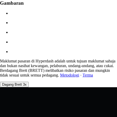
Gambaran
$0.00
Gelinciran
Angg: 0.00% / Maks 8%
Yuran
0.0450% / 0.0150%
Maklumat pasaran di Hyperdash adalah untuk tujuan maklumat sahaja
dan bukan nasihat kewangan, pelaburan, undang-undang, atau cukai.
Berdagang Brett (BRETT) melibatkan risiko pasaran dan mungkin
tidak sesuai untuk semua pedagang.
Metodologi
·
Terma
Dagang Brett 3x