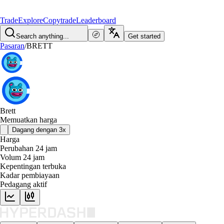
Trade
Explore
Copytrade
Leaderboard
Search anything...
Get started
Pasaran
/
BRETT
Brett
Memuatkan harga
Dagang dengan 3x
Harga
Perubahan 24 jam
Volum 24 jam
Kepentingan terbuka
Kadar pembiayaan
Pedagang aktif