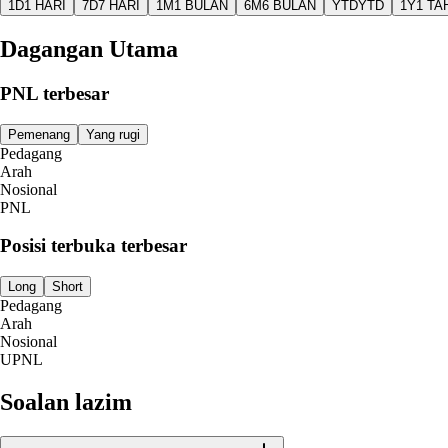
1D
1 HARI
7D
7 HARI
1M
1 BULAN
6M
6 BULAN
YTD
YTD
1Y
1 TA
Dagangan Utama
PNL terbesar
Pemenang
Yang rugi
Pedagang
Arah
Nosional
PNL
Posisi terbuka terbesar
Long
Short
Pedagang
Arah
Nosional
UPNL
Soalan lazim