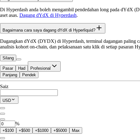
Di Hyperdash anda boleh mengambil pendedahan long pada dYdX (DYD
aset asas.
Dagang dYdX di Hyperdash
.
Bagaimana cara saya dagang dYdX di Hyperliquid?
Dagangkan dYdX (DYDX) di Hyperdash, terminal dagangan paling cang
analisis kohort on-chain, dan pelaksanaan satu klik di setiap pasaran H
Silang
Pasar
Had
Profesional
Panjang
Pendek
Tersedia untuk Trade
Saiz
$0.00
Posisi Semasa
USD
0
DYDX
%
+$100
+$500
+$1000
+$5000
Max