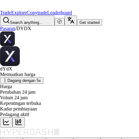
Trade
Explore
Copytrade
Leaderboard
Search anything...
Get started
Pasaran
/
DYDX
dYdX
Memuatkan harga
Dagang dengan 5x
Harga
Perubahan 24 jam
Volum 24 jam
Kepentingan terbuka
Kadar pembiayaan
Pedagang aktif