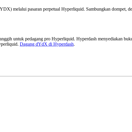
X) melalui pasaran perpetual Hyperliquid. Sambungkan dompet, dep
gih untuk pedagang pro Hyperliquid. Hyperdash menyediakan buku pe
yperliquid.
Dagang dYdX di Hyperdash
.