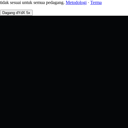
tidak sesuai untuk semua pedagang.
Metodologi
·
Terma
Dagang dYdX 5x