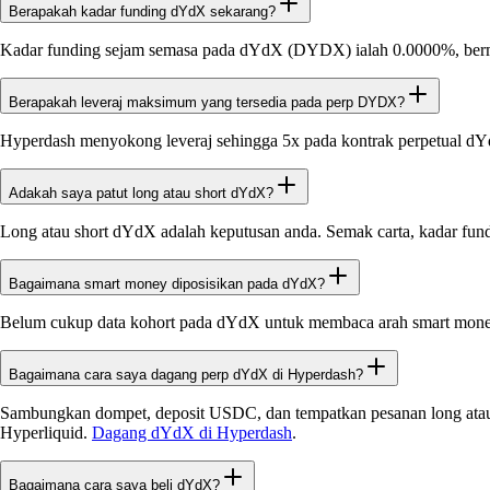
Berapakah kadar funding dYdX sekarang?
Kadar funding sejam semasa pada dYdX (DYDX) ialah 0.0000%, berma
Berapakah leveraj maksimum yang tersedia pada perp DYDX?
Hyperdash menyokong leveraj sehingga 5x pada kontrak perpetual 
Adakah saya patut long atau short dYdX?
Long atau short dYdX adalah keputusan anda. Semak carta, kadar fund
Bagaimana smart money diposisikan pada dYdX?
Belum cukup data kohort pada dYdX untuk membaca arah smart mone
Bagaimana cara saya dagang perp dYdX di Hyperdash?
Sambungkan dompet, deposit USDC, dan tempatkan pesanan long atau 
Hyperliquid.
Dagang dYdX di Hyperdash
.
Bagaimana cara saya beli dYdX?