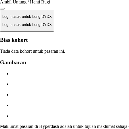
Ambil Untung / Henti Rugi
Log masuk untuk Long DYDX
Log masuk untuk Long DYDX
Harga Likuidasi
Bias kohort
T/A
Tiada data kohort untuk pasaran ini.
Nilai Pesanan
Gambaran
$0.00
Gelinciran
Angg: 0.00% / Maks 8%
Yuran
0.0450% / 0.0150%
Maklumat pasaran di Hyperdash adalah untuk tujuan maklumat sahaja