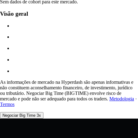
Sem dados de cohort para este mercado.
Valor da Ordem
Visão geral
$0.00
Deslizamento
Est: 0.00% / Máx 8%
Taxas
0.0450% / 0.0150%
As informações de mercado na Hyperdash são apenas informativas e
não constituem aconselhamento financeiro, de investimento, jurídico
ou tributário. Negociar Big Time (BIGTIME) envolve risco de
mercado e pode não ser adequado para todos os traders.
Metodologia
·
Termos
Negociar Big Time 3x