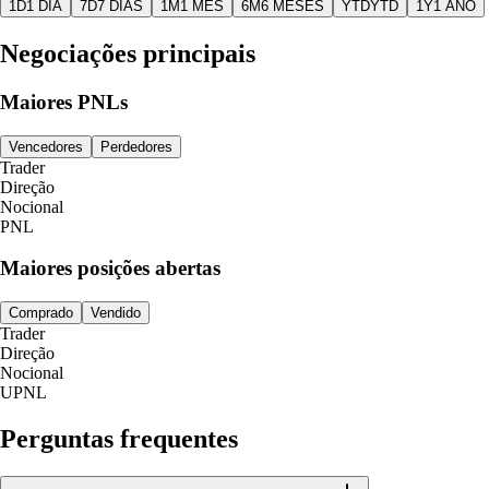
1D
1 DIA
7D
7 DIAS
1M
1 MÊS
6M
6 MESES
YTD
YTD
1Y
1 ANO
Negociações principais
Maiores PNLs
Vencedores
Perdedores
Trader
Direção
Nocional
PNL
Maiores posições abertas
Comprado
Vendido
Trader
Direção
Nocional
UPNL
Perguntas frequentes