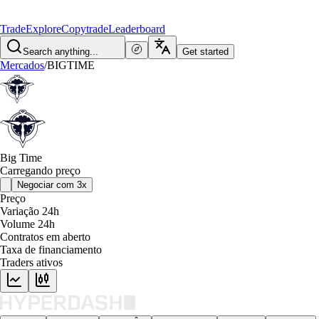
Trade
Explore
Copytrade
Leaderboard
Search anything...
Get started
Mercados
/
BIGTIME
Big Time
Carregando preço
Negociar com 3x
Preço
Variação 24h
Volume 24h
Contratos em aberto
Taxa de financiamento
Traders ativos