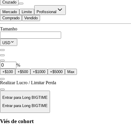
Cruzado
Mercado
Limite
Profissional
Comprado
Vendido
Disponível para Negociar
Tamanho
$0.00
Posição Atual
USD
0
BIGTIME
%
+$100
+$500
+$1000
+$5000
Max
Realizar Lucro / Limitar Perda
Entrar para Long BIGTIME
Entrar para Long BIGTIME
Preço de Liquidação
Viés de cohort
N/D