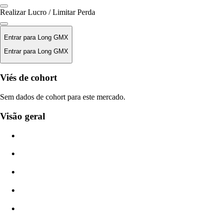
Realizar Lucro / Limitar Perda
Entrar para Long GMX
Entrar para Long GMX
Preço de Liquidação
Viés de cohort
N/D
Sem dados de cohort para este mercado.
Valor da Ordem
Visão geral
$0.00
Deslizamento
Est: 0.00% / Máx 8%
Taxas
0.0450% / 0.0150%