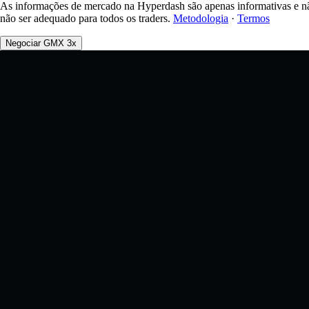
As informações de mercado na Hyperdash são apenas informativas e nã
não ser adequado para todos os traders.
Metodologia
·
Termos
Negociar GMX 3x