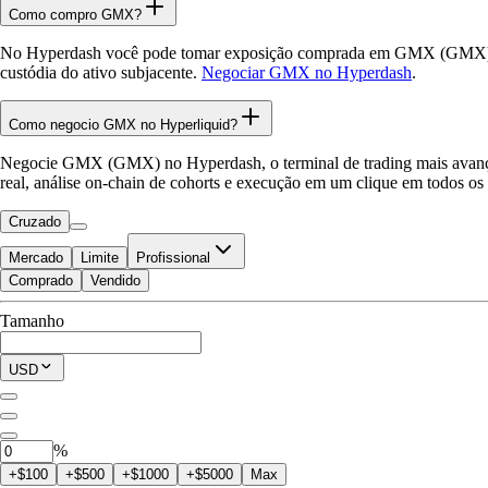
Como compro GMX?
No Hyperdash você pode tomar exposição comprada em GMX (GMX) at
custódia do ativo subjacente.
Negociar GMX no Hyperdash
.
Como negocio GMX no Hyperliquid?
Negocie GMX (GMX) no Hyperdash, o terminal de trading mais avançado
real, análise on-chain de cohorts e execução em um clique em todos o
Cruzado
Mercado
Limite
Profissional
Comprado
Vendido
Disponível para Negociar
Tamanho
$0.00
Posição Atual
USD
0
GMX
%
+$100
+$500
+$1000
+$5000
Max