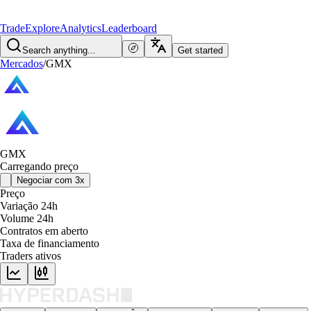
Trade
Explore
Analytics
Leaderboard
Search anything...
Get started
Mercados
/
GMX
GMX
Carregando preço
Negociar com 3x
Preço
Variação 24h
Volume 24h
Contratos em aberto
Taxa de financiamento
Traders ativos