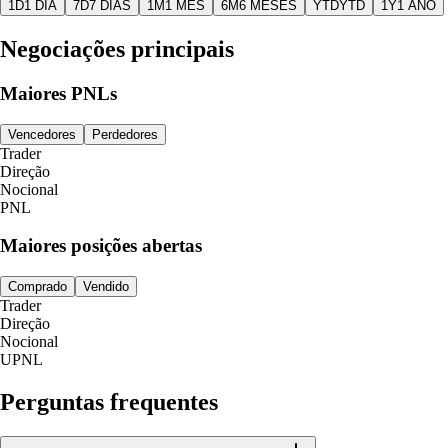
1D
1 DIA
7D
7 DIAS
1M
1 MÊS
6M
6 MESES
YTD
YTD
1Y
1 ANO
Negociações principais
Maiores PNLs
Vencedores
Perdedores
Trader
Direção
Nocional
PNL
Maiores posições abertas
Comprado
Vendido
Trader
Direção
Nocional
UPNL
Perguntas frequentes