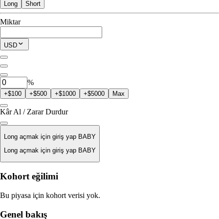
Long
Short
İşleme Uygun
Miktar
$0.00
Mevcut Pozisyon
USD
0
BABY
%
+$100
+$500
+$1000
+$5000
Max
Kâr Al / Zarar Durdur
Long açmak için giriş yap BABY
Long açmak için giriş yap BABY
Likidasyon Fiyatı
Kohort eğilimi
Yok
Bu piyasa için kohort verisi yok.
Emir Değeri
Genel bakış