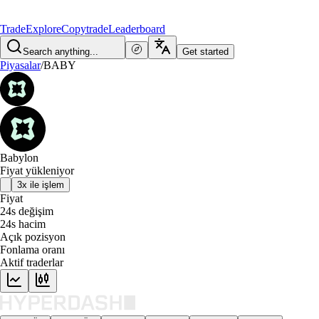
Trade
Explore
Copytrade
Leaderboard
Search anything...
Get started
Piyasalar
/
BABY
Babylon
Fiyat yükleniyor
3x ile işlem
Fiyat
24s değişim
24s hacim
Açık pozisyon
Fonlama oranı
Aktif traderlar