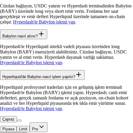
Cüzdan bağlayın, USDC yatırın ve Hyperdash terminalinden Babylon
(BABY) üzerinde long veya short emir verin. Fonlama her saat
gerçekleşir ve emir defteri Hyperliquid üzerinde tamamen on-chain
çalışır.
Hyperdash'te Babylon işlemi yap
.
Babylon nasıl alınır?
Hyperdash'te Hyperliquid sürekli vadeli piyasası üzerinden long
Babylon (BABY) maruziyeti alabilirsiniz. Cüzdan bağlayın, USDC
yatırın ve al emri verin. Hyperdash dayanak varlığı saklamaz.
Hyperdash'te Babylon işlemi yap
.
Hyperliquid'de Babylon nasıl işlem yapılır?
Hyperliquid profesyonel traderları için en gelişmiş işlem terminali
Hyperdash'te Babylon (BABY) işlemi yapın. Hyperdash; canlı emir
defterleri, gerçek zamanlı fonlama ve açık pozisyon, on-chain kohort
analizi ve her Hyperliquid piyasasında tek tıkla emir yürütme sunar.
Hyperdash'te Babylon işlemi yap
.
Çapraz
Piyasa
Limit
Pro