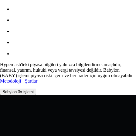
$0.00
Slippage
Tahmini: 0.00% / Maks 8%
Ücretler
0.0450% / 0.0150%
Hyperdash'teki piyasa bilgileri yalnızca bilgilendirme amaçlıdır;
finansal, yatırım, hukuki veya vergi tavsiyesi değildir. Babylon
(BABY) işlemi piyasa riski içerir ve her trader için uygun olmayabilir.
Metodoloji
·
Şartlar
Babylon 3x işlemi