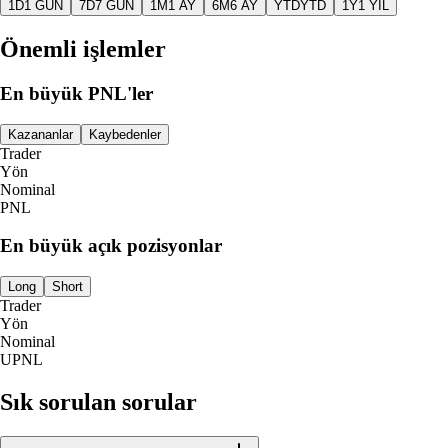
1D
1 GÜN
7D
7 GÜN
1M
1 AY
6M
6 AY
YTD
YTD
1Y
1 YIL
Önemli işlemler
En büyük PNL'ler
Kazananlar
Kaybedenler
Trader
Yön
Nominal
PNL
En büyük açık pozisyonlar
Long
Short
Trader
Yön
Nominal
UPNL
Sık sorulan sorular