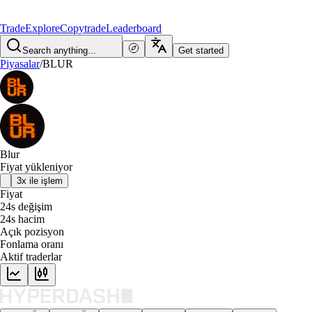
Trade
Explore
Copytrade
Leaderboard
Search anything...
Get started
Piyasalar
/
BLUR
Blur
Fiyat yükleniyor
3x ile işlem
Fiyat
24s değişim
24s hacim
Açık pozisyon
Fonlama oranı
Aktif traderlar