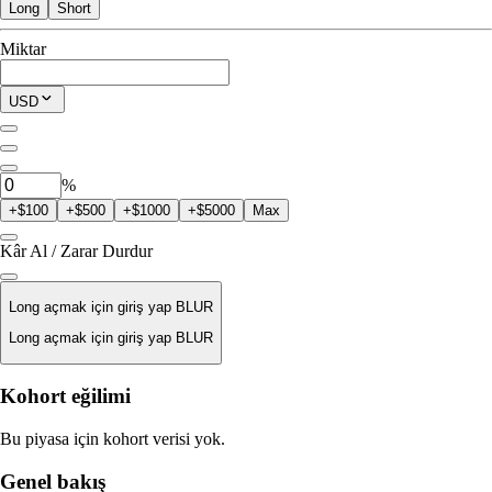
Long
Short
İşleme Uygun
Miktar
$0.00
Mevcut Pozisyon
USD
0
BLUR
%
+$100
+$500
+$1000
+$5000
Max
Kâr Al / Zarar Durdur
Long açmak için giriş yap BLUR
Long açmak için giriş yap BLUR
Likidasyon Fiyatı
Kohort eğilimi
Yok
Bu piyasa için kohort verisi yok.
Emir Değeri
Genel bakış