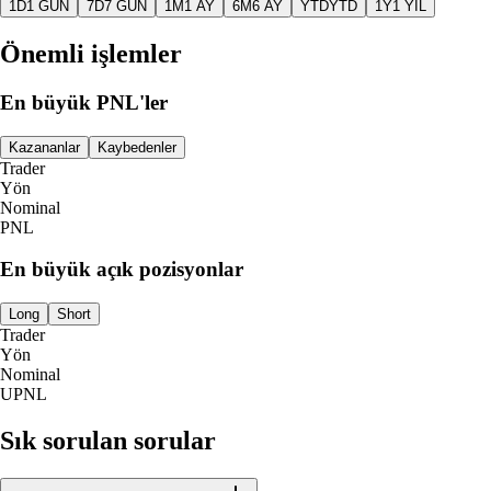
1D
1 GÜN
7D
7 GÜN
1M
1 AY
6M
6 AY
YTD
YTD
1Y
1 YIL
Önemli işlemler
En büyük PNL'ler
Kazananlar
Kaybedenler
Trader
Yön
Nominal
PNL
En büyük açık pozisyonlar
Long
Short
Trader
Yön
Nominal
UPNL
Sık sorulan sorular