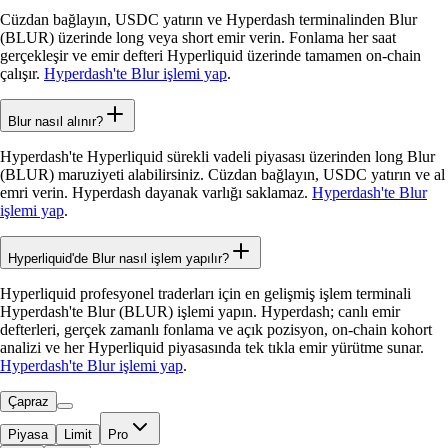
Cüzdan bağlayın, USDC yatırın ve Hyperdash terminalinden Blur
(BLUR) üzerinde long veya short emir verin. Fonlama her saat
gerçekleşir ve emir defteri Hyperliquid üzerinde tamamen on-chain
çalışır.
Hyperdash'te Blur işlemi yap
.
Blur nasıl alınır?
Hyperdash'te Hyperliquid sürekli vadeli piyasası üzerinden long Blur
(BLUR) maruziyeti alabilirsiniz. Cüzdan bağlayın, USDC yatırın ve al
emri verin. Hyperdash dayanak varlığı saklamaz.
Hyperdash'te Blur
işlemi yap
.
Hyperliquid'de Blur nasıl işlem yapılır?
Hyperliquid profesyonel traderları için en gelişmiş işlem terminali
Hyperdash'te Blur (BLUR) işlemi yapın. Hyperdash; canlı emir
defterleri, gerçek zamanlı fonlama ve açık pozisyon, on-chain kohort
analizi ve her Hyperliquid piyasasında tek tıkla emir yürütme sunar.
Hyperdash'te Blur işlemi yap
.
Çapraz
Piyasa
Limit
Pro