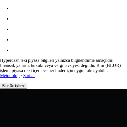
$0.00
Slippage
Tahmini: 0.00% / Maks 8%
Ücretler
0.0450% / 0.0150%
Hyperdash'teki piyasa bilgileri yalnızca bilgilendirme amaçlıdır;
finansal, yatırım, hukuki veya vergi tavsiyesi değildir. Blur (BLUR)
işlemi piyasa riski içerir ve her trader için uygun olmayabilir.
Metodoloji
·
Şartlar
Blur 3x işlemi