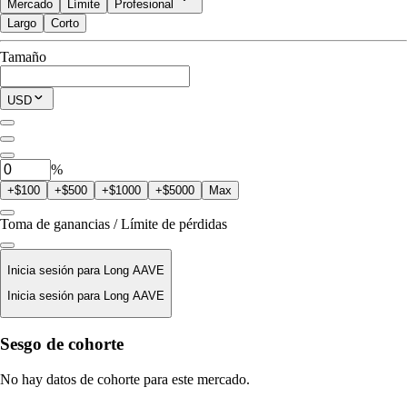
Mercado
Límite
Profesional
Largo
Corto
Disponible para Trade
Tamaño
$0.00
Posición Actual
USD
0
AAVE
%
+$100
+$500
+$1000
+$5000
Max
Toma de ganancias / Límite de pérdidas
Inicia sesión para Long AAVE
Inicia sesión para Long AAVE
Precio De Liquidación
Sesgo de cohorte
N/D
No hay datos de cohorte para este mercado.
Valor De La Orden