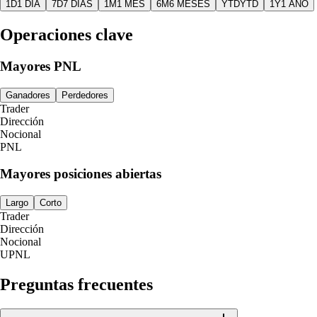
1D
1 DÍA
7D
7 DÍAS
1M
1 MES
6M
6 MESES
YTD
YTD
1Y
1 AÑO
Operaciones clave
Mayores PNL
Ganadores
Perdedores
Trader
Dirección
Nocional
PNL
Mayores posiciones abiertas
Largo
Corto
Trader
Dirección
Nocional
UPNL
Preguntas frecuentes