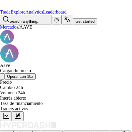
Trade
Explore
Analytics
Leaderboard
Search anything...
Get started
Mercados
/
AAVE
Aave
Cargando precio
Operar con 10x
Precio
Cambio 24h
Volumen 24h
Interés abierto
Tasa de financiamiento
Traders activos