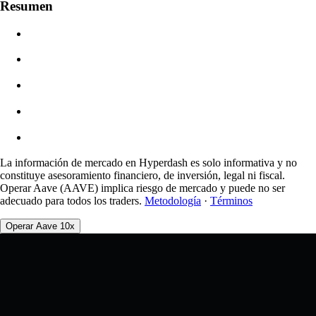
Resumen
$0.00
Deslizamiento
Est: 0.00% / Máx 8%
Comisiones
0.0450% / 0.0150%
La información de mercado en Hyperdash es solo informativa y no
constituye asesoramiento financiero, de inversión, legal ni fiscal.
Operar Aave (AAVE) implica riesgo de mercado y puede no ser
adecuado para todos los traders.
Metodología
·
Términos
Operar Aave 10x