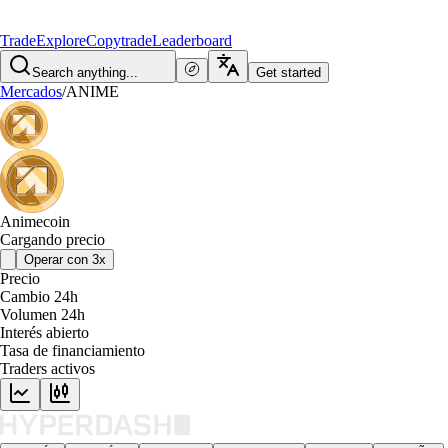
Trade
Explore
Copytrade
Leaderboard
Search anything...
Get started
Mercados
/
ANIME
Animecoin
Cargando precio
Operar con 3x
Precio
Cambio 24h
Volumen 24h
Interés abierto
Tasa de financiamiento
Traders activos