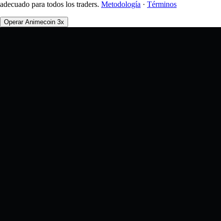
adecuado para todos los traders.
Metodología
·
Términos
Operar Animecoin 3x