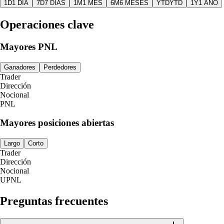
1D
1 DÍA
7D
7 DÍAS
1M
1 MES
6M
6 MESES
YTD
YTD
1Y
1 AÑO
Operaciones clave
Mayores PNL
Ganadores
Perdedores
Trader
Dirección
Nocional
PNL
Mayores posiciones abiertas
Largo
Corto
Trader
Dirección
Nocional
UPNL
Preguntas frecuentes