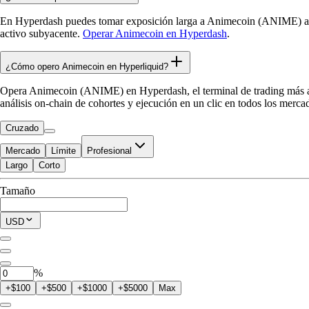
En Hyperdash puedes tomar exposición larga a Animecoin (ANIME) a t
activo subyacente.
Operar Animecoin en Hyperdash
.
¿Cómo opero Animecoin en Hyperliquid?
Opera Animecoin (ANIME) en Hyperdash, el terminal de trading más avan
análisis on-chain de cohortes y ejecución en un clic en todos los merc
Cruzado
Mercado
Límite
Profesional
Largo
Corto
Disponible para Trade
Tamaño
$0.00
Posición Actual
USD
0
ANIME
%
+$100
+$500
+$1000
+$5000
Max