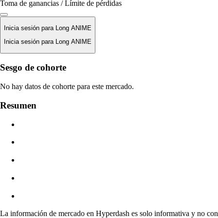
Toma de ganancias / Límite de pérdidas
Inicia sesión para Long ANIME
Inicia sesión para Long ANIME
Precio De Liquidación
Sesgo de cohorte
N/D
No hay datos de cohorte para este mercado.
Valor De La Orden
Resumen
$0.00
Deslizamiento
Est: 0.00% / Máx 8%
Comisiones
0.0450% / 0.0150%
La información de mercado en Hyperdash es solo informativa y no cons