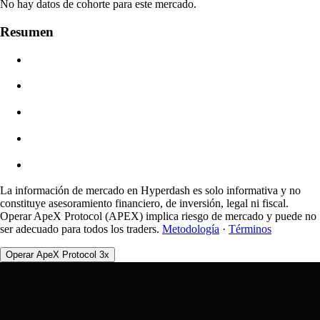
No hay datos de cohorte para este mercado.
Valor De La Orden
Resumen
$0.00
Deslizamiento
Est: 0.00% / Máx 8%
Comisiones
0.0450% / 0.0150%
La información de mercado en Hyperdash es solo informativa y no
constituye asesoramiento financiero, de inversión, legal ni fiscal.
Operar ApeX Protocol (APEX) implica riesgo de mercado y puede no
ser adecuado para todos los traders.
Metodología
·
Términos
Operar ApeX Protocol 3x