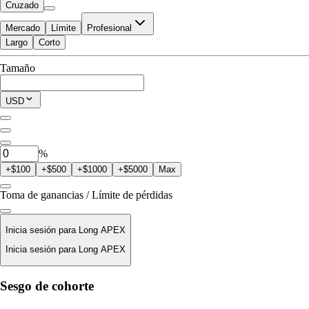
Cruzado
Mercado
Límite
Profesional
Largo
Corto
Disponible para Trade
Tamaño
$0.00
Posición Actual
USD
0
APEX
%
+$100
+$500
+$1000
+$5000
Max
Toma de ganancias / Límite de pérdidas
Inicia sesión para Long APEX
Inicia sesión para Long APEX
Precio De Liquidación
Sesgo de cohorte
N/D