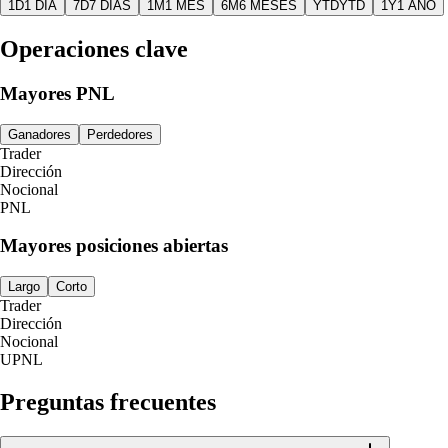
1D
1 DÍA
7D
7 DÍAS
1M
1 MES
6M
6 MESES
YTD
YTD
1Y
1 AÑO
Operaciones clave
Mayores PNL
Ganadores
Perdedores
Trader
Dirección
Nocional
PNL
Mayores posiciones abiertas
Largo
Corto
Trader
Dirección
Nocional
UPNL
Preguntas frecuentes