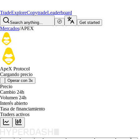
Trade
Explore
Copytrade
Leaderboard
Search anything...
Get started
Mercados
/
APEX
ApeX Protocol
Cargando precio
Operar con 3x
Precio
Cambio 24h
Volumen 24h
Interés abierto
Tasa de financiamiento
Traders activos