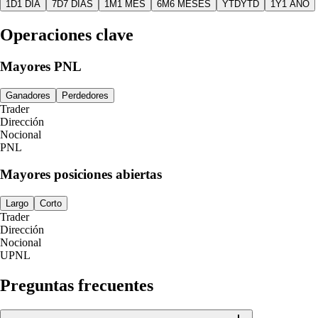
1D
1 DÍA
7D
7 DÍAS
1M
1 MES
6M
6 MESES
YTD
YTD
1Y
1 AÑO
Operaciones clave
Mayores PNL
Ganadores
Perdedores
Trader
Dirección
Nocional
PNL
Mayores posiciones abiertas
Largo
Corto
Trader
Dirección
Nocional
UPNL
Preguntas frecuentes