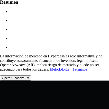
Resumen
$0.00
Deslizamiento
Est: 0.00% / Máx 8%
Comisiones
0.0450% / 0.0150%
La información de mercado en Hyperdash es solo informativa y no
constituye asesoramiento financiero, de inversión, legal ni fiscal.
Operar Arweave (AR) implica riesgo de mercado y puede no ser
adecuado para todos los traders.
Metodología
·
Términos
Operar Arweave 5x