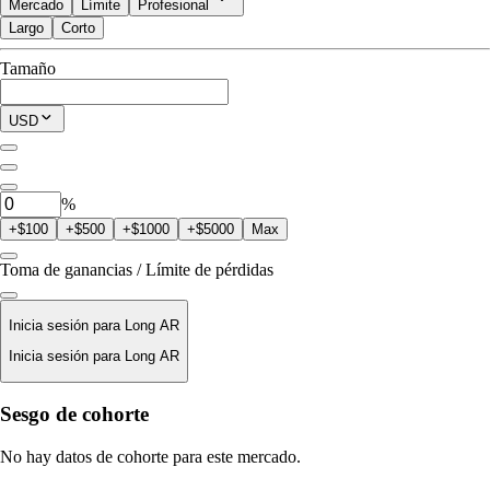
Mercado
Límite
Profesional
Largo
Corto
Disponible para Trade
Tamaño
$0.00
Posición Actual
USD
0
AR
%
+$100
+$500
+$1000
+$5000
Max
Toma de ganancias / Límite de pérdidas
Inicia sesión para Long AR
Inicia sesión para Long AR
Precio De Liquidación
Sesgo de cohorte
N/D
No hay datos de cohorte para este mercado.
Valor De La Orden