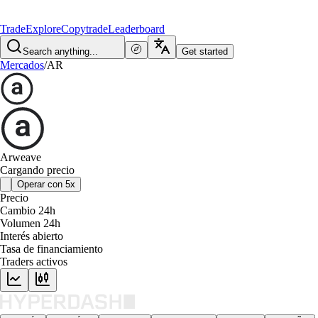
Trade
Explore
Copytrade
Leaderboard
Search anything...
Get started
Mercados
/
AR
Arweave
Cargando precio
Operar con 5x
Precio
Cambio 24h
Volumen 24h
Interés abierto
Tasa de financiamiento
Traders activos