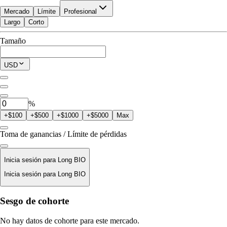
Mercado
Límite
Profesional
Largo
Corto
Disponible para Trade
Tamaño
$0.00
Posición Actual
USD
0
BIO
%
+$100
+$500
+$1000
+$5000
Max
Toma de ganancias / Límite de pérdidas
Inicia sesión para Long BIO
Inicia sesión para Long BIO
Precio De Liquidación
Sesgo de cohorte
N/D
No hay datos de cohorte para este mercado.