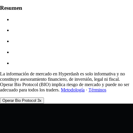
Valor De La Orden
Resumen
$0.00
Deslizamiento
Est: 0.00% / Máx 8%
Comisiones
0.0450% / 0.0150%
La información de mercado en Hyperdash es solo informativa y no
constituye asesoramiento financiero, de inversión, legal ni fiscal.
Operar Bio Protocol (BIO) implica riesgo de mercado y puede no ser
adecuado para todos los traders.
Metodología
·
Términos
Operar Bio Protocol 3x