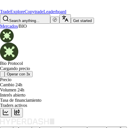
Trade
Explore
Copytrade
Leaderboard
Search anything...
Get started
Mercados
/
BIO
Bio Protocol
Cargando precio
Operar con 3x
Precio
Cambio 24h
Volumen 24h
Interés abierto
Tasa de financiamiento
Traders activos