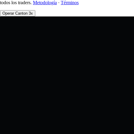
todos los traders.
Metodología
·
Términos
Operar Canton 3x