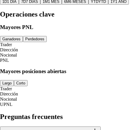
1D
1 DÍA
7D
7 DÍAS
1M
1 MES
6M
6 MESES
YTD
YTD
1Y
1 AÑO
Operaciones clave
Mayores PNL
Ganadores
Perdedores
Trader
Dirección
Nocional
PNL
Mayores posiciones abiertas
Largo
Corto
Trader
Dirección
Nocional
UPNL
Preguntas frecuentes