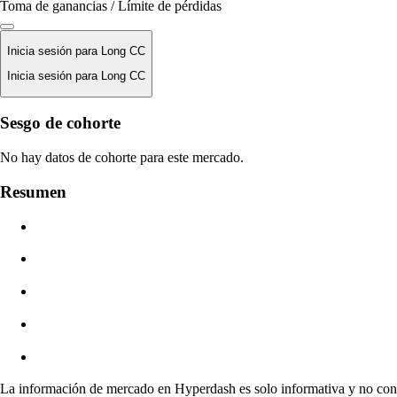
Toma de ganancias / Límite de pérdidas
Inicia sesión para Long CC
Inicia sesión para Long CC
Precio De Liquidación
Sesgo de cohorte
N/D
No hay datos de cohorte para este mercado.
Valor De La Orden
Resumen
$0.00
Deslizamiento
Est: 0.00% / Máx 8%
Comisiones
0.0450% / 0.0150%
La información de mercado en Hyperdash es solo informativa y no const