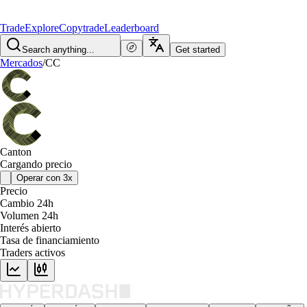
Trade
Explore
Copytrade
Leaderboard
Search anything...
Get started
Mercados
/
CC
Canton
Cargando precio
Operar con 3x
Precio
Cambio 24h
Volumen 24h
Interés abierto
Tasa de financiamiento
Traders activos