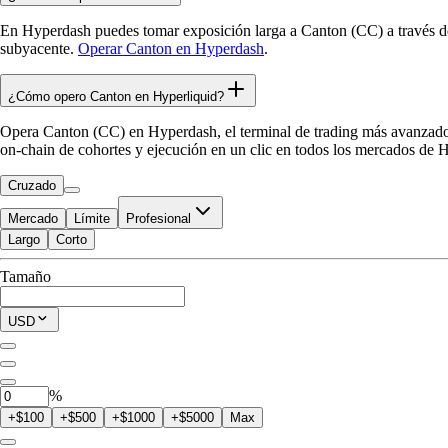
En Hyperdash puedes tomar exposición larga a Canton (CC) a través d
subyacente.
Operar Canton en Hyperdash
.
¿Cómo opero Canton en Hyperliquid?
Opera Canton (CC) en Hyperdash, el terminal de trading más avanzado pa
on-chain de cohortes y ejecución en un clic en todos los mercados de H
Cruzado
Mercado
Límite
Profesional
Largo
Corto
Disponible para Trade
Tamaño
$0.00
Posición Actual
USD
0
CC
%
+$100
+$500
+$1000
+$5000
Max