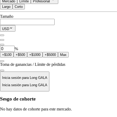
Mercado
Límite
Profesional
Largo
Corto
Disponible para Trade
Tamaño
$0.00
Posición Actual
USD
0
GALA
%
+$100
+$500
+$1000
+$5000
Max
Toma de ganancias / Límite de pérdidas
Inicia sesión para Long GALA
Inicia sesión para Long GALA
Precio De Liquidación
Sesgo de cohorte
N/D
No hay datos de cohorte para este mercado.
Valor De La Orden