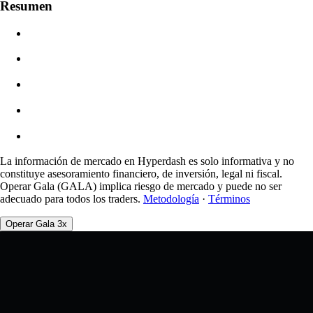
Resumen
$0.00
Deslizamiento
Est: 0.00% / Máx 8%
Comisiones
0.0450% / 0.0150%
La información de mercado en Hyperdash es solo informativa y no
constituye asesoramiento financiero, de inversión, legal ni fiscal.
Operar Gala (GALA) implica riesgo de mercado y puede no ser
adecuado para todos los traders.
Metodología
·
Términos
Operar Gala 3x