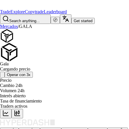
Trade
Explore
Copytrade
Leaderboard
Search anything...
Get started
Mercados
/
GALA
Gala
Cargando precio
Operar con 3x
Precio
Cambio 24h
Volumen 24h
Interés abierto
Tasa de financiamiento
Traders activos