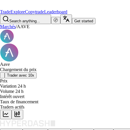
Trade
Explore
Copytrade
Leaderboard
Search anything...
Get started
Marchés
/
AAVE
Aave
Chargement du prix
Trader avec 10x
Prix
Variation 24 h
Volume 24 h
Intérêt ouvert
Taux de financement
Traders actifs