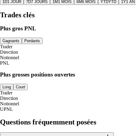
1D
1 JOUR
7D
7 JOURS
1M
1 MOIS
6M
6 MOIS
YTD
YTD
1Y
1 AN
Trades clés
Plus gros PNL
Gagnants
Perdants
Trader
Direction
Notionnel
PNL
Plus grosses positions ouvertes
Long
Court
Trader
Direction
Notionnel
UPNL
Questions fréquemment posées