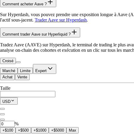
Comment acheter Aave ?
Sur Hyperdash, vous pouvez prendre une exposition longue à Aave (AA
l'actif sous-jacent.
Trader Aave sur Hyperdash
.
Comment trader Aave sur Hyperliquid ?
Tradez Aave (AAVE) sur Hyperdash, le terminal de trading le plus avancé
analyse on-chain des cohortes et exécution en un clic sur tous les marc
Croisé
Marché
Limite
Expert
Achat
Vente
Disponible pour trader
Taille
$0.00
Position actuelle
USD
0
AAVE
%
+$100
+$500
+$1000
+$5000
Max