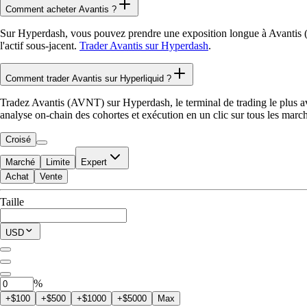
Comment acheter Avantis ?
Sur Hyperdash, vous pouvez prendre une exposition longue à Avantis 
l'actif sous-jacent.
Trader Avantis sur Hyperdash
.
Comment trader Avantis sur Hyperliquid ?
Tradez Avantis (AVNT) sur Hyperdash, le terminal de trading le plus ava
analyse on-chain des cohortes et exécution en un clic sur tous les marc
Croisé
Marché
Limite
Expert
Achat
Vente
Disponible pour trader
Taille
$0.00
Position actuelle
USD
0
AVNT
%
+$100
+$500
+$1000
+$5000
Max