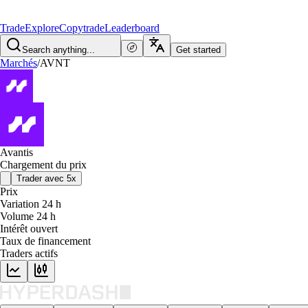
Trade
Explore
Copytrade
Leaderboard
Search anything...
Get started
Marchés
/
AVNT
Avantis
Chargement du prix
Trader avec 5x
Prix
Variation 24 h
Volume 24 h
Intérêt ouvert
Taux de financement
Traders actifs