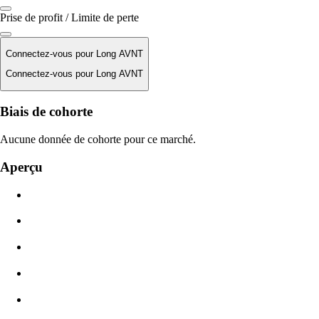
Prise de profit / Limite de perte
Connectez-vous pour Long AVNT
Connectez-vous pour Long AVNT
Prix de liquidation
Biais de cohorte
N/D
Aucune donnée de cohorte pour ce marché.
Valeur de l'ordre
Aperçu
$0.00
Glissement
Est : 0.00% / Max 8 %
Frais
0.0450% / 0.0150%