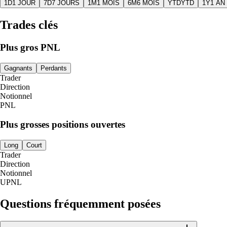
1D
1 JOUR
7D
7 JOURS
1M
1 MOIS
6M
6 MOIS
YTD
YTD
1Y
1 AN
Trades clés
Plus gros PNL
Gagnants
Perdants
Trader
Direction
Notionnel
PNL
Plus grosses positions ouvertes
Long
Court
Trader
Direction
Notionnel
UPNL
Questions fréquemment posées