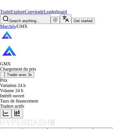
Trade
Explore
Copytrade
Leaderboard
Search anything...
Get started
Marchés
/
GMX
GMX
Chargement du prix
Trader avec 3x
Prix
Variation 24 h
Volume 24 h
Intérêt ouvert
Taux de financement
Traders actifs