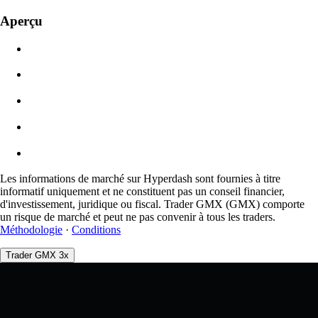
Valeur de l'ordre
Aperçu
$0.00
Glissement
Est : 0.00% / Max 8 %
Frais
0.0450% / 0.0150%
Les informations de marché sur Hyperdash sont fournies à titre
informatif uniquement et ne constituent pas un conseil financier,
d'investissement, juridique ou fiscal. Trader GMX (GMX) comporte
un risque de marché et peut ne pas convenir à tous les traders.
Méthodologie
·
Conditions
Trader GMX 3x