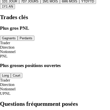
1D
1 JOUR
7D
7 JOURS
1M
1 MOIS
6M
6 MOIS
YTD
YTD
1Y
1 AN
Trades clés
Plus gros PNL
Gagnants
Perdants
Trader
Direction
Notionnel
PNL
Plus grosses positions ouvertes
Long
Court
Trader
Direction
Notionnel
UPNL
Questions fréquemment posées