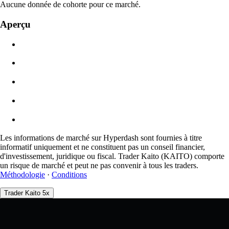
Aucune donnée de cohorte pour ce marché.
Valeur de l'ordre
Aperçu
$0.00
Glissement
Est : 0.00% / Max 8 %
Frais
0.0450% / 0.0150%
Les informations de marché sur Hyperdash sont fournies à titre
informatif uniquement et ne constituent pas un conseil financier,
d'investissement, juridique ou fiscal. Trader Kaito (KAITO) comporte
un risque de marché et peut ne pas convenir à tous les traders.
Méthodologie
·
Conditions
Trader Kaito 5x