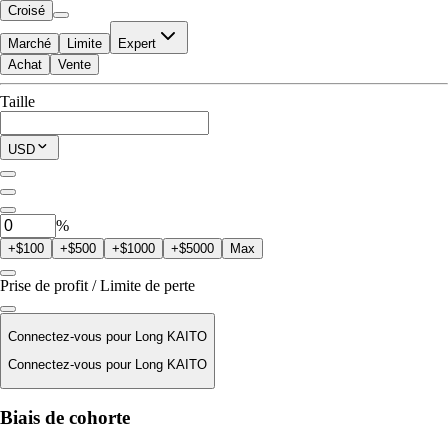
Croisé
Marché
Limite
Expert
Achat
Vente
Disponible pour trader
Taille
$0.00
Position actuelle
USD
0
KAITO
%
+$100
+$500
+$1000
+$5000
Max
Prise de profit / Limite de perte
Connectez-vous pour Long KAITO
Connectez-vous pour Long KAITO
Prix de liquidation
Biais de cohorte
N/D