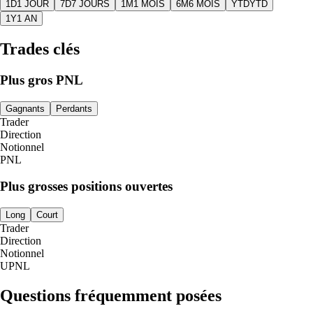
1D
1 JOUR
7D
7 JOURS
1M
1 MOIS
6M
6 MOIS
YTD
YTD
1Y
1 AN
Trades clés
Plus gros PNL
Gagnants
Perdants
Trader
Direction
Notionnel
PNL
Plus grosses positions ouvertes
Long
Court
Trader
Direction
Notionnel
UPNL
Questions fréquemment posées