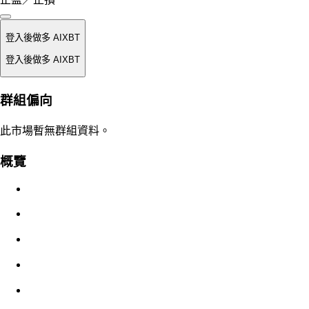
登入後做多 AIXBT
登入後做多 AIXBT
強平價
群組偏向
不適用
此市場暫無群組資料。
訂單價值
概覽
$0.00
滑點
預估：0.00% / 最大 8%
手續費
0.0450% / 0.0150%