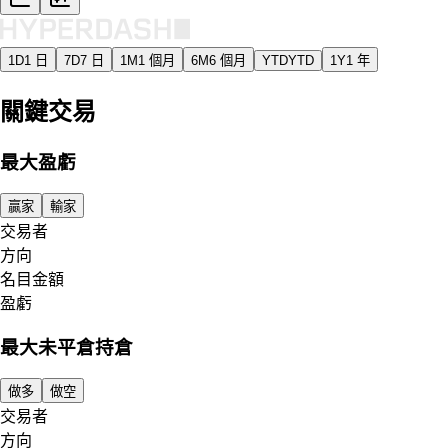
1D
1 日
7D
7 日
1M
1 個月
6M
6 個月
YTD
YTD
1Y
1 年
關鍵交易
最大盈虧
贏家
輸家
交易者
方向
名目金額
盈虧
最大未平倉持倉
做多
做空
交易者
方向