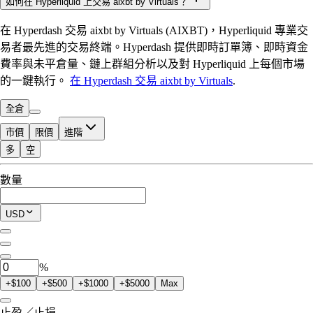
如何在 Hyperliquid 上交易 aixbt by Virtuals？
在 Hyperdash 交易 aixbt by Virtuals (AIXBT)，Hyperliquid 專業交
易者最先進的交易終端。Hyperdash 提供即時訂單簿、即時資金
費率與未平倉量、鏈上群組分析以及對 Hyperliquid 上每個市場
的一鍵執行。
在 Hyperdash 交易 aixbt by Virtuals
.
全倉
市價
限價
進階
多
空
可交易額度
數量
$0.00
當前持倉
USD
0
AIXBT
%
+$100
+$500
+$1000
+$5000
Max
止盈／止損