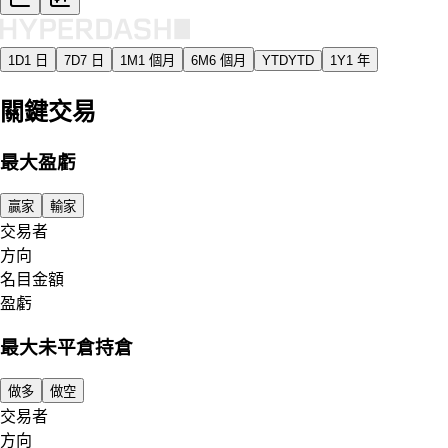
1D
1 日
7D
7 日
1M
1 個月
6M
6 個月
YTD
YTD
1Y
1 年
關鍵交易
最大盈虧
贏家
輸家
交易者
方向
名目金額
盈虧
最大未平倉持倉
做多
做空
交易者
方向