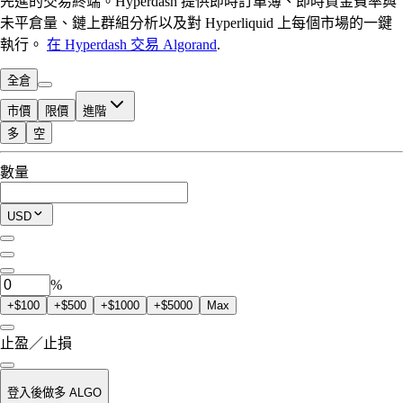
先進的交易終端。Hyperdash 提供即時訂單簿、即時資金費率與
未平倉量、鏈上群組分析以及對 Hyperliquid 上每個市場的一鍵
執行。
在 Hyperdash 交易 Algorand
.
全倉
市價
限價
進階
多
空
可交易額度
數量
$0.00
當前持倉
USD
0
ALGO
%
+$100
+$500
+$1000
+$5000
Max
止盈／止損
登入後做多 ALGO