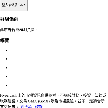
登入後做多 GMX
強平價
群組偏向
不適用
此市場暫無群組資料。
訂單價值
概覽
$0.00
滑點
預估：0.00% / 最大 8%
手續費
0.0450% / 0.0150%
Hyperdash 上的市場資訊僅供參考，不構成財務、投資、法律或
稅務建議。交易 GMX (GMX) 涉及市場風險，並不一定適合所
有交易者。
方法論
·
條款