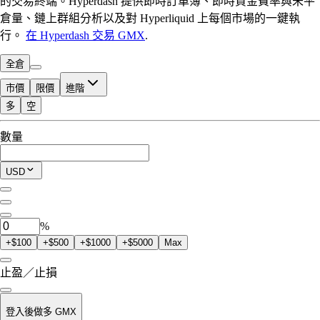
的交易終端。Hyperdash 提供即時訂單簿、即時資金費率與未平
倉量、鏈上群組分析以及對 Hyperliquid 上每個市場的一鍵執
行。
在 Hyperdash 交易 GMX
.
全倉
市價
限價
進階
多
空
可交易額度
數量
$0.00
當前持倉
USD
0
GMX
%
+$100
+$500
+$1000
+$5000
Max
止盈／止損
登入後做多 GMX