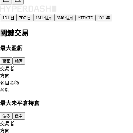
1D
1 日
7D
7 日
1M
1 個月
6M
6 個月
YTD
YTD
1Y
1 年
關鍵交易
最大盈虧
贏家
輸家
交易者
方向
名目金額
盈虧
最大未平倉持倉
做多
做空
交易者
方向